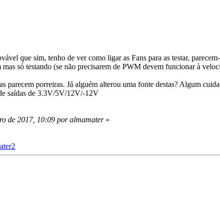
ovável que sim, tenho de ver como ligar as Fans para as testar, parece
em mas só testando (se não precisarem de PWM devem funcionar à veloci
as parecem porreiras. Já alguém alterou uma fonte destas? Algum cuidado
 de saídas de 3.3V/5V/12V/-12V
iro de 2017, 10:09 por almamater
»
ater2