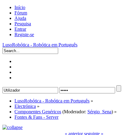
Início
Fórum
Ajuda
Pesquisa
Entrar
Registe-se
LusoRobótica - Robótica em Português
LusoRobótica - Robótica em Português
»
Electrónica
»
Componentes Genéricos
(Moderador:
Sérgio_Sena
) »
Fontes & Fans - Server
« anterior
seguinte »