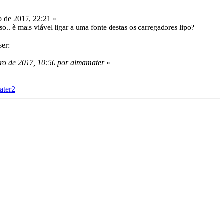
o de 2017, 22:21 »
so.. è mais viável ligar a uma fonte destas os carregadores lipo?
ser:
iro de 2017, 10:50 por almamater
»
ater2