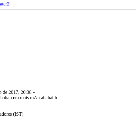
ater2
o de 2017, 20:38 »
h ahahah era mais mAh ahahahh
adores (IST)