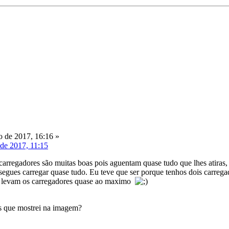
o de 2017, 16:16 »
 de 2017, 11:15
carregadores são muitas boas pois aguentam quase tudo que lhes atiras, 
nsegues carregar quase tudo. Eu teve que ser porque tenhos dois carr
r levam os carregadores quase ao maximo
as que mostrei na imagem?