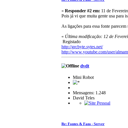
«
Responder #2 em:
11 de Fevereir
Pois já vi que muita gente usa para is
As ligações para essa fonte parecem 
«
Última modificação: 12 de Fevere
Registado
http://grcbyte.sytes.net/
http://www.youtube.com/user/almam
dvdt
Mini Robot
Mensagens: 1.248
David Teles
Re: Fontes & Fans - Server