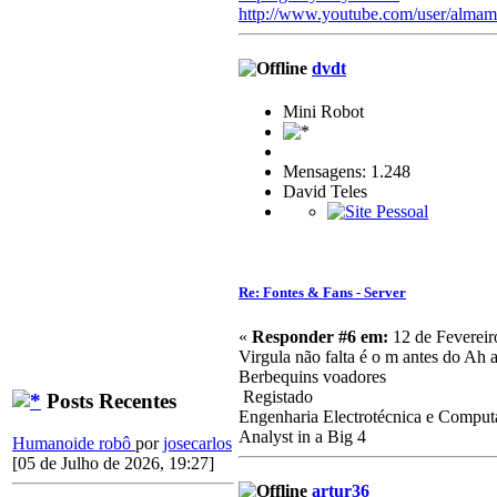
http://www.youtube.com/user/almam
dvdt
Mini Robot
Mensagens: 1.248
David Teles
Re: Fontes & Fans - Server
«
Responder #6 em:
12 de Fevereir
Virgula não falta é o m antes do A
Berbequins voadores
Registado
Posts Recentes
Engenharia Electrotécnica e Comput
Analyst in a Big 4
Humanoide robô
por
josecarlos
[05 de Julho de 2026, 19:27]
artur36