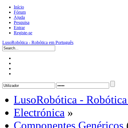
Início
Fórum
Ajuda
Pesquisa
Entrar
Registe-se
LusoRobótica - Robótica em Português
LusoRobótica - Robótica
Electrónica
»
Componentes Genéricos