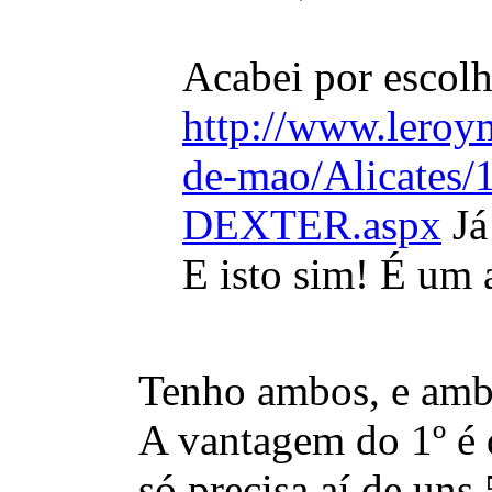
Acabei por escolh
http://www.leroym
de-mao/Alicate
DEXTER.aspx
Já
E isto sim! É um 
Tenho ambos, e am
A vantagem do 1º é q
só precisa aí de uns