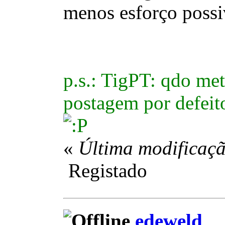
menos esforço possi
p.s.: TigPT: qdo met
postagem por defei
«
Última modificaç
Registado
edeweld