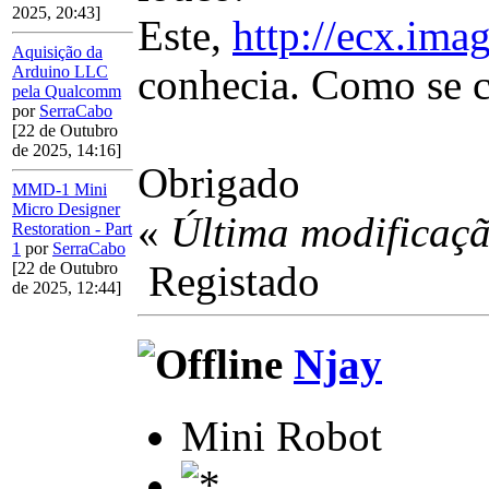
2025, 20:43]
Este,
http://ecx.i
Aquisição da
conhecia. Como se c
Arduino LLC
pela Qualcomm
por
SerraCabo
[22 de Outubro
de 2025, 14:16]
Obrigado
MMD-1 Mini
Micro Designer
«
Última modificaçã
Restoration - Part
1
por
SerraCabo
Registado
[22 de Outubro
de 2025, 12:44]
Njay
Mini Robot