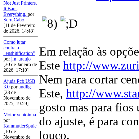
Not Just Printers.
It Bans
Everything.
por
SerraCabo
[11 de Fevereiro
de 2026, 14:48]
Como lutar
Em relação às opçõe
contra a
"enshitification"
por
jm_araujo
Este
http://www.zuri
[30 de Janeiro de
2026, 17:10]
Nem para cortar ce
Ajuda Pcb USB
3.0
por
andlig
Este,
http://www.st
[23 de
Novembro de
gosto mas para fios 
2025, 19:59]
Motor ventoinha
do ajuste, é para co
por
KammutierSpule
louco.
[10 de
Novembro de