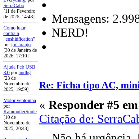
SerraCabo
[11 de Fevereiro
Mensagens: 2.99
de 2026, 14:48]
Como lutar
NERD!
contra a
"enshitification"
por
jm_araujo
[30 de Janeiro de
2026, 17:10]
Ajuda Pcb USB
3.0
por
andlig
[23 de
Re: Ficha tipo AC, min
Novembro de
2025, 19:59]
Motor ventoinha
«
Responder #5 em
por
KammutierSpule
Citação de: SerraCa
[10 de
Novembro de
2025, 20:43]
Não há urgência. 