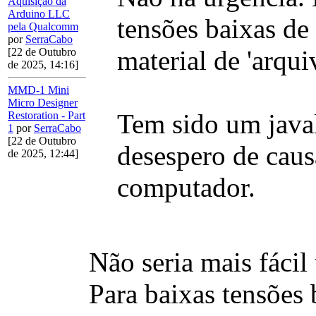
Aquisição da
Arduino LLC
tensões baixas de 
pela Qualcomm
por
SerraCabo
material de 'arqu
[22 de Outubro
de 2025, 14:16]
MMD-1 Mini
Micro Designer
Tem sido um javal
Restoration - Part
1
por
SerraCabo
[22 de Outubro
desespero de caus
de 2025, 12:44]
computador.
Não seria mais fácil
Para baixas tensões