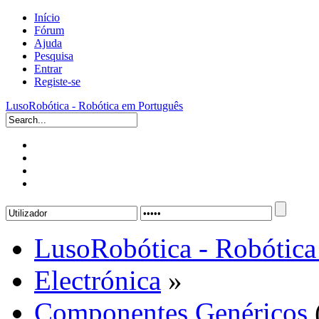
Início
Fórum
Ajuda
Pesquisa
Entrar
Registe-se
LusoRobótica - Robótica em Português
LusoRobótica - Robótica
Electrónica
»
Componentes Genéricos