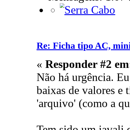
Re: Ficha tipo AC, min
«
Responder #2 em
Não há urgência. Eu 
baixas de valores e 
'arquivo' (como a q
Tem sido um javali d