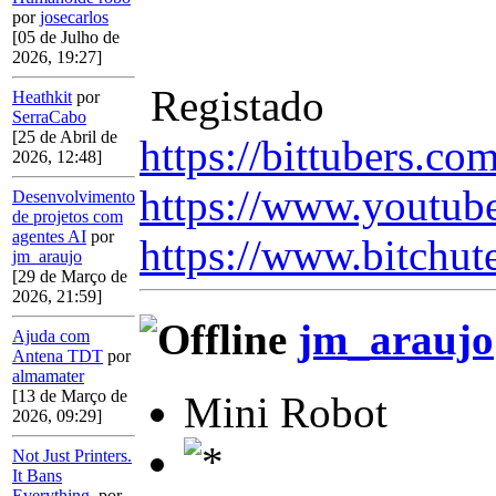
por
josecarlos
[05 de Julho de
2026, 19:27]
Registado
Heathkit
por
SerraCabo
[25 de Abril de
https://bittubers.c
2026, 12:48]
https://www.youtub
Desenvolvimento
de projetos com
agentes AI
por
https://www.bitchut
jm_araujo
[29 de Março de
2026, 21:59]
jm_araujo
Ajuda com
Antena TDT
por
almamater
[13 de Março de
Mini Robot
2026, 09:29]
Not Just Printers.
It Bans
Everything.
por