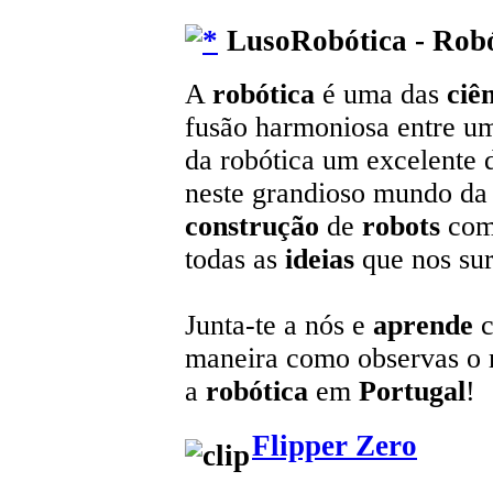
LusoRobótica - Robó
A
robótica
é uma das
ciê
fusão harmoniosa entre u
da robótica um excelente 
neste grandioso mundo da t
construção
de
robots
com
todas as
ideias
que nos sur
Junta-te a nós e
aprende
c
maneira como observas o
a
robótica
em
Portugal
!
Flipper Zero