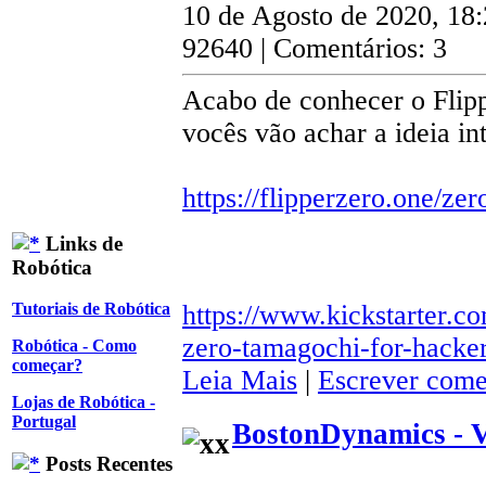
10 de Agosto de 2020, 18
92640 | Comentários: 3
Acabo de conhecer o Flipp
vocês vão achar a ideia in
https://flipperzero.one/zer
Links de
Robótica
https://www.kickstarter.co
Tutoriais de Robótica
zero-tamagochi-for-hacke
Robótica - Como
começar?
Leia Mais
|
Escrever come
Lojas de Robótica -
Portugal
BostonDynamics - 
Posts Recentes