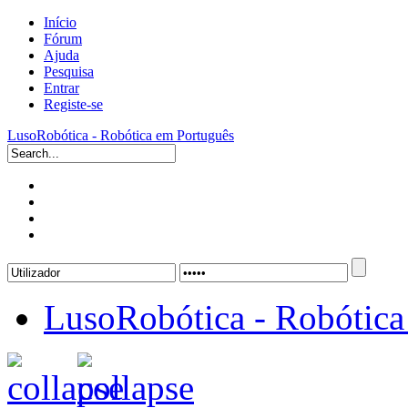
Início
Fórum
Ajuda
Pesquisa
Entrar
Registe-se
LusoRobótica - Robótica em Português
LusoRobótica - Robótica