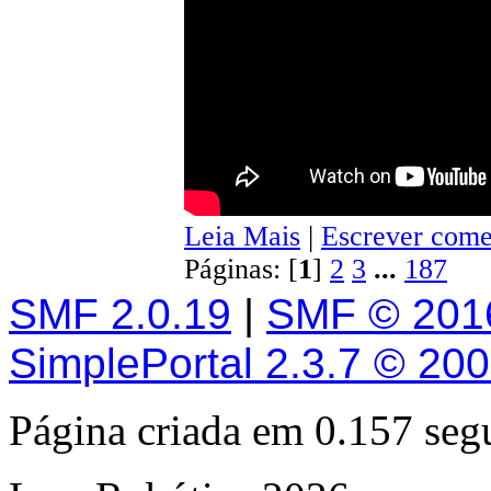
Leia Mais
|
Escrever come
Páginas: [
1
]
2
3
...
187
SMF 2.0.19
|
SMF © 201
SimplePortal 2.3.7 © 20
Página criada em 0.157 se