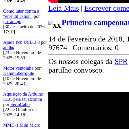
2026, 14:48]
Leia Mais
|
Escrever come
Como lutar contra a
"enshitification"
por
Primeiro campeonat
jm_araujo
[30 de Janeiro de 2026,
17:10]
14 de Fevereiro de 2018, 
Ajuda Pcb USB 3.0
por
97674 | Comentários: 0
andlig
[23 de Novembro de
2025, 19:59]
Os nossos colegas da
SPR
Motor ventoinha
por
partilho convosco.
KammutierSpule
[10 de Novembro de
2025, 20:43]
Aquisição da Arduino
LLC pela Qualcomm
por
SerraCabo
[22 de Outubro de
2025, 14:16]
MMD-1 Mini Micro