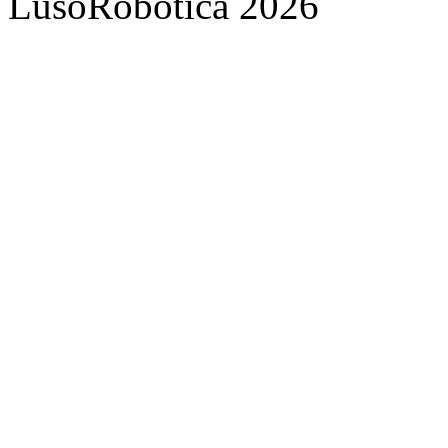
LusoRobótica 2026