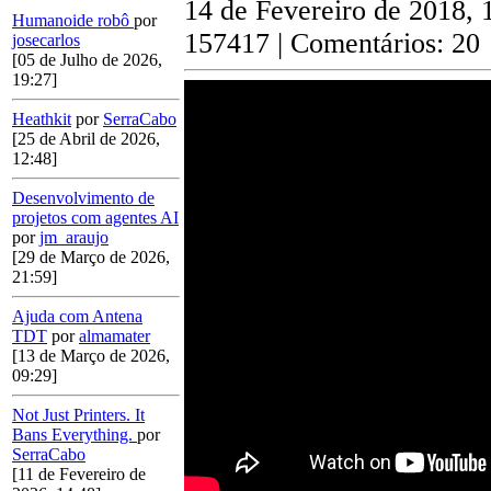
14 de Fevereiro de 2018, 
Humanoide robô
por
157417 | Comentários: 20
josecarlos
[05 de Julho de 2026,
19:27]
Heathkit
por
SerraCabo
[25 de Abril de 2026,
12:48]
Desenvolvimento de
projetos com agentes AI
por
jm_araujo
[29 de Março de 2026,
21:59]
Ajuda com Antena
TDT
por
almamater
[13 de Março de 2026,
09:29]
Not Just Printers. It
Bans Everything.
por
SerraCabo
[11 de Fevereiro de