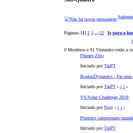
Submete
Páginas: [
1
]
2
3
...
22
Ir para o fu
0 Membros e 91 Visitantes estão a ve
Flipper Zero
Iniciado por
TigPT
BostonDynamics - Vai uma
Iniciado por
TigPT
«
1
2
»
VS-Solar Challenge 2018
Iniciado por
Njay
«
1
2
»
Primeiro campeonato mundia
Iniciado por
TigPT