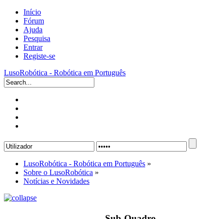
Início
Fórum
Ajuda
Pesquisa
Entrar
Registe-se
LusoRobótica - Robótica em Português
LusoRobótica - Robótica em Português
»
Sobre o LusoRobótica
»
Notícias e Novidades
Sub-Quadro