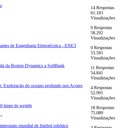
o
14 Respostas
61.183
Visualizações
0 Respostas
58.292
Visualizações
antes de Engenharia Eletrotécnica - ENE3
0 Respostas
53.581
Visualizações
da da Boston Dynamics a SoftBank
11 Respostas
54.841
Visualizações
r: Exploração do oceano profundo nos Açores
4 Respostas
52.991
Visualizações
0 times its weight
18 Respostas
75.089
»
Visualizações
mpeonato mundial de futebol robótico
3 Respostas