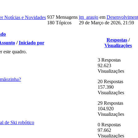
937 Mensagens
jm_araujo
em
Desenvolvimento
r Notícias e Novidades
180 Tópicos
29 de Março de 2026, 21:59
ndo
Respostas
/
Assunto
/
Iniciado por
Visualizações
r este quadro.
3 Respostas
92.623
Visualizações
 mãozinha?
20 Respostas
157.390
Visualizações
29 Respostas
104.920
Visualizações
l de Ski robótico
0 Respostas
97.662
Visualizações