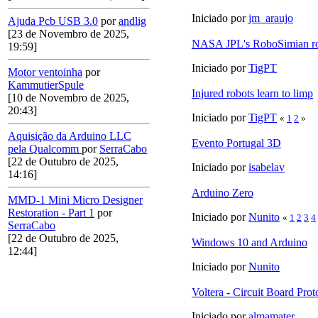
Iniciado por
jm_araujo
Ajuda Pcb USB 3.0
por
andlig
[23 de Novembro de 2025,
NASA JPL's RoboSimian r
19:59]
Iniciado por
TigPT
Motor ventoinha
por
KammutierSpule
Injured robots learn to limp
[10 de Novembro de 2025,
20:43]
Iniciado por
TigPT
«
1
2
»
Aquisição da Arduino LLC
Evento Portugal 3D
pela Qualcomm
por
SerraCabo
[22 de Outubro de 2025,
Iniciado por
isabelav
14:16]
Arduino Zero
MMD-1 Mini Micro Designer
Restoration - Part 1
por
Iniciado por
Nunito
«
1
2
3
4
SerraCabo
[22 de Outubro de 2025,
Windows 10 and Arduino
12:44]
Iniciado por
Nunito
Voltera - Circuit Board Pro
Iniciado por
almamater