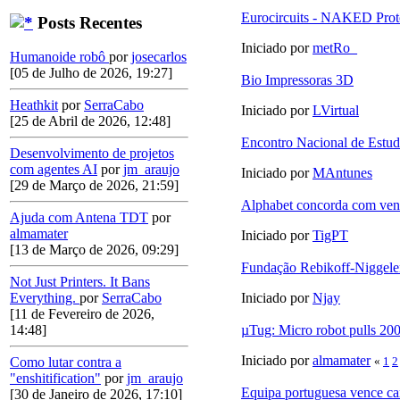
Eurocircuits - NAKED Prot
Posts Recentes
Iniciado por
metRo_
Humanoide robô
por
josecarlos
[05 de Julho de 2026, 19:27]
Bio Impressoras 3D
Heathkit
por
SerraCabo
Iniciado por
LVirtual
[25 de Abril de 2026, 12:48]
Encontro Nacional de Estud
Desenvolvimento de projetos
com agentes AI
por
jm_araujo
Iniciado por
MAntunes
[29 de Março de 2026, 21:59]
Alphabet concorda com ven
Ajuda com Antena TDT
por
almamater
Iniciado por
TigPT
[13 de Março de 2026, 09:29]
Fundação Rebikoff-Niggele
Not Just Printers. It Bans
Everything.
por
SerraCabo
Iniciado por
Njay
[11 de Fevereiro de 2026,
14:48]
µTug: Micro robot pulls 200
Iniciado por
almamater
Como lutar contra a
«
1
2
"enshitification"
por
jm_araujo
Equipa portuguesa vence ca
[30 de Janeiro de 2026, 17:10]