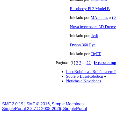
Raspberry Pi 2 Model B
Iniciado por
MAntunes
«
1
2
Nova impressora 3D Dreme
Iniciado por
dvdt
Dyson 360 Eye
Iniciado por
TigPT
Páginas: [
1
]
2
3
...
22
Ir para o to
LusoRobótica - Robótica em 
Sobre o LusoRobótica
»
Notícias e Novidades
SMF 2.0.19
|
SMF © 2016
,
Simple Machines
SimplePortal 2.3.7 © 2008-2026, SimplePortal