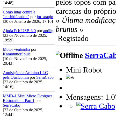
pelos topos com pa
14:48]
carcaças do própri
Como lutar contra a
"enshitification"
por
jm_araujo
«
Última modificaç
[30 de Janeiro de 2026, 17:10]
brunus
»
Ajuda Pcb USB 3.0
por
andlig
[23 de Novembro de 2025,
Registado
19:59]
Motor ventoinha
por
SerraCa
KammutierSpule
[10 de Novembro de 2025,
20:43]
Mini Robot
Aquisição da Arduino LLC
pela Qualcomm
por
SerraCabo
[22 de Outubro de 2025,
14:16]
Mensagens: 1.0
MMD-1 Mini Micro Designer
Restoration - Part 1
por
SerraCabo
[22 de Outubro de 2025,
12:44]