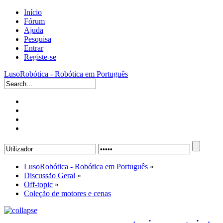
Início
Fórum
Ajuda
Pesquisa
Entrar
Registe-se
LusoRobótica - Robótica em Português
LusoRobótica - Robótica em Português
»
Discussão Geral
»
Off-topic
»
Coleção de motores e cenas