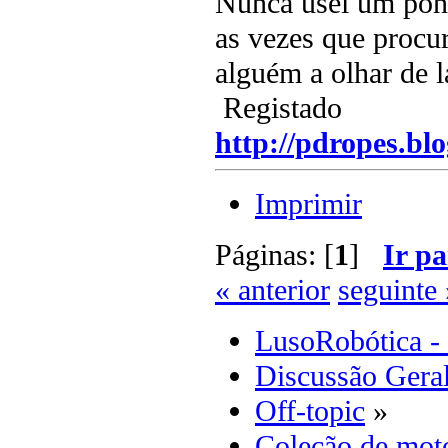
Nunca usei um pont
as vezes que procu
alguém a olhar de 
Registado
http://pdropes.blo
Imprimir
Páginas: [
1
]
Ir pa
« anterior
seguinte 
LusoRobótica -
Discussão Gera
Off-topic
»
Coleção de moto