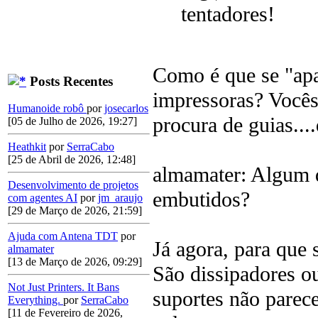
tentadores!
Como é que se "apa
Posts Recentes
impressoras? Vocês
Humanoide robô
por
josecarlos
procura de guias..
[05 de Julho de 2026, 19:27]
Heathkit
por
SerraCabo
[25 de Abril de 2026, 12:48]
almamater: Algum d
Desenvolvimento de projetos
embutidos?
com agentes AI
por
jm_araujo
[29 de Março de 2026, 21:59]
Ajuda com Antena TDT
por
Já agora, para que
almamater
[13 de Março de 2026, 09:29]
São dissipadores o
Not Just Printers. It Bans
suportes não parec
Everything.
por
SerraCabo
[11 de Fevereiro de 2026,