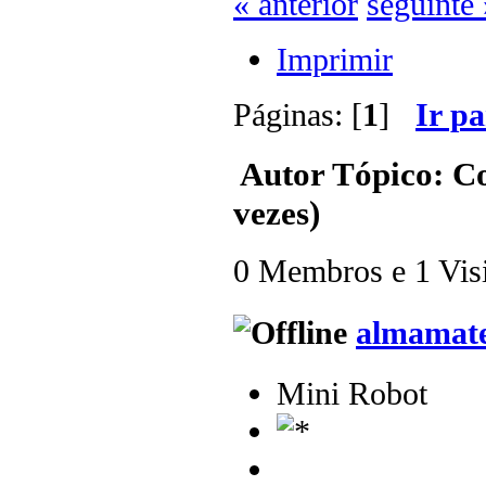
« anterior
seguinte 
Imprimir
Páginas: [
1
]
Ir p
Autor
Tópico: Co
vezes)
0 Membros e 1 Visit
almamat
Mini Robot