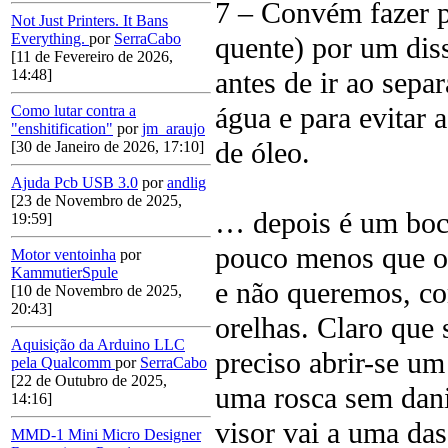
7 – Convém fazer p
Not Just Printers. It Bans
Everything.
por
SerraCabo
quente) por um dis
[11 de Fevereiro de 2026,
antes de ir ao sepa
14:48]
água e para evitar 
Como lutar contra a
"enshitification"
por
jm_araujo
de óleo.
[30 de Janeiro de 2026, 17:10]
Ajuda Pcb USB 3.0
por
andlig
[23 de Novembro de 2025,
… depois é um boca
19:59]
pouco menos que o 
Motor ventoinha
por
KammutierSpule
e não queremos, co
[10 de Novembro de 2025,
20:43]
orelhas. Claro que 
Aquisição da Arduino LLC
preciso abrir-se um
pela Qualcomm
por
SerraCabo
[22 de Outubro de 2025,
uma rosca sem danif
14:16]
visor vai a uma das
MMD-1 Mini Micro Designer