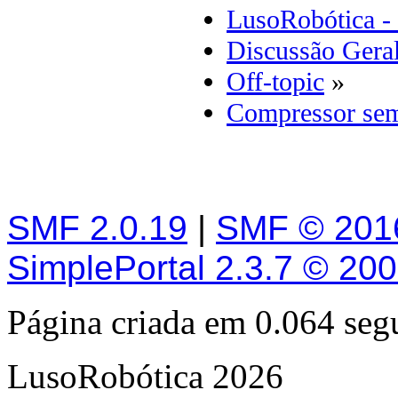
LusoRobótica -
Discussão Gera
Off-topic
»
Compressor sem
SMF 2.0.19
|
SMF © 201
SimplePortal 2.3.7 © 20
Página criada em 0.064 se
LusoRobótica 2026