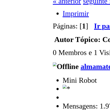
« anterior
seguinte 
Imprimir
Páginas: [
1
]
Ir p
Autor
Tópico: Co
0 Membros e 1 Visit
almamat
Mini Robot
Mensagens: 1.9