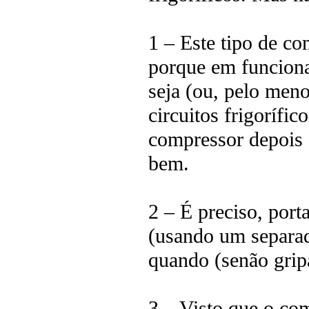
1 – Este tipo de co
porque em funciona
seja (ou, pelo meno
circuitos frigorífi
compressor depois d
bem.
2 – É preciso, port
(usando um separad
quando (senão grip
3 – Visto que o com