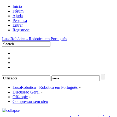
Início
Fórum
Ajuda
Pesquisa
Entrar
Registe-se
LusoRobótica - Robótica em Português
LusoRobótica - Robótica em Português
»
Discussão Geral
»
Off-topic
»
Compressor sem óleo