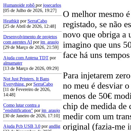
Humanoide robô
por
josecarlos
[05 de Julho de 2026, 19:27]
O melhor mesmo é p
Heathkit
por
SerraCabo
registado, se não es
[25 de Abril de 2026, 12:48]
novo que obriga a 
Desenvolvimento de projetos
com agentes AI
por
jm_araujo
imagino que uns 50
[29 de Março de 2026, 21:59]
face há uns tempos
Ajuda com Antena TDT
por
almamater
[13 de Março de 2026, 09:29]
Para injetarem zero
Not Just Printers. It Bans
no meu é desviar o
Everything.
por
SerraCabo
[11 de Fevereiro de 2026,
menos de 50€ modif
14:48]
chip de medida de 
Como lutar contra a
"enshitification"
por
jm_araujo
medir com um trans
[30 de Janeiro de 2026, 17:10]
original (fazia-me 
Ajuda Pcb USB 3.0
por
andlig