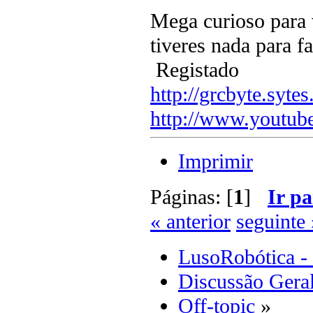
Mega curioso para 
tiveres nada para f
Registado
http://grcbyte.sytes
http://www.youtub
Imprimir
Páginas: [
1
]
Ir pa
« anterior
seguinte 
LusoRobótica -
Discussão Gera
Off-topic
»