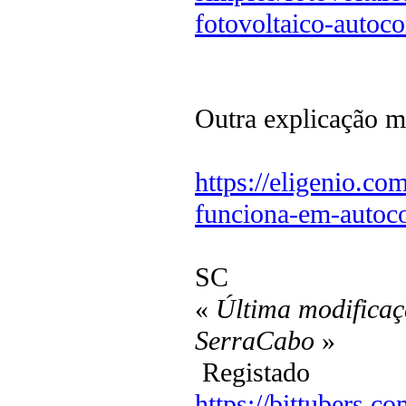
fotovoltaico-auto
Outra explicação ma
https://eligenio.co
funciona-em-autoc
SC
«
Última modificaç
SerraCabo
»
Registado
https://bittubers.