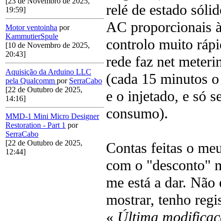
[23 de Novembro de 2025,
relé de estado sóli
19:59]
AC proporcionais à 
Motor ventoinha
por
KammutierSpule
controlo muito rápi
[10 de Novembro de 2025,
20:43]
rede faz net meteri
Aquisição da Arduino LLC
(cada 15 minutos o
pela Qualcomm
por
SerraCabo
[22 de Outubro de 2025,
e o injetado, e só s
14:16]
consumo).
MMD-1 Mini Micro Designer
Restoration - Part 1
por
SerraCabo
[22 de Outubro de 2025,
Contas feitas o me
12:44]
com o "desconto" m
me está a dar. Não 
mostrar, tenho regi
«
Última modificaç