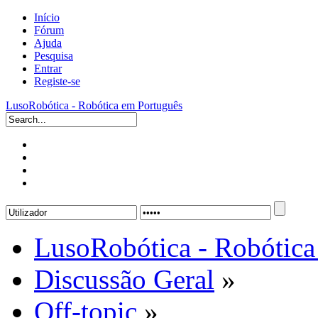
Início
Fórum
Ajuda
Pesquisa
Entrar
Registe-se
LusoRobótica - Robótica em Português
LusoRobótica - Robótica
Discussão Geral
»
Off-topic
»