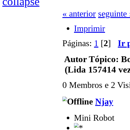
« anterior
seguinte 
Imprimir
Páginas:
1
[
2
]
Ir 
Autor
Tópico: B
(Lida 157414 vez
0 Membros e 2 Visit
Njay
Mini Robot