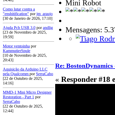
Mini Robot
Como lutar contra a
"enshitification"
por
jm_araujo
[30 de Janeiro de 2026, 17:10]
Mensagens: 5.3
Ajuda Pcb USB 3.0
por
andlig
[23 de Novembro de 2025,
19:59]
Motor ventoinha
por
KammutierSpule
[10 de Novembro de 2025,
20:43]
Re: BostonDynamics 
Aquisição da Arduino LLC
pela Qualcomm
por
SerraCabo
«
Responder #18 
[22 de Outubro de 2025,
14:16]
MMD-1 Mini Micro Designer
Restoration - Part 1
por
SerraCabo
[22 de Outubro de 2025,
12:44]