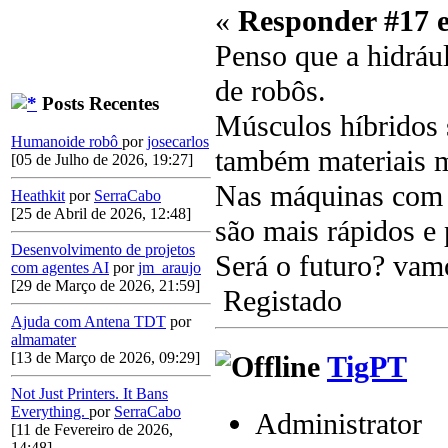
«
Responder #17 
Penso que a hidráu
de robôs.
Posts Recentes
Músculos híbridos 
Humanoide robô
por
josecarlos
também materiais m
[05 de Julho de 2026, 19:27]
Nas máquinas com q
Heathkit
por
SerraCabo
[25 de Abril de 2026, 12:48]
são mais rápidos e 
Desenvolvimento de projetos
Será o futuro? vam
com agentes AI
por
jm_araujo
[29 de Março de 2026, 21:59]
Registado
Ajuda com Antena TDT
por
almamater
[13 de Março de 2026, 09:29]
TigPT
Not Just Printers. It Bans
Everything.
por
SerraCabo
Administrator
[11 de Fevereiro de 2026,
14:48]