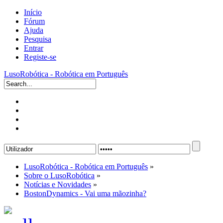
Início
Fórum
Ajuda
Pesquisa
Entrar
Registe-se
LusoRobótica - Robótica em Português
LusoRobótica - Robótica em Português
»
Sobre o LusoRobótica
»
Notícias e Novidades
»
BostonDynamics - Vai uma mãozinha?