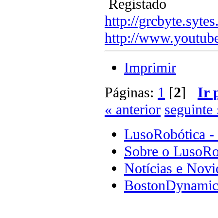
Registado
http://grcbyte.sytes
http://www.youtub
Imprimir
Páginas:
1
[
2
]
Ir 
« anterior
seguinte 
LusoRobótica -
Sobre o LusoRo
Notícias e Novi
BostonDynamics