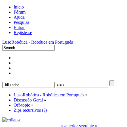
Início
Fórum
Ajuda
Pesquisa
Entrar
Registe-se
LusoRobótica - Robótica em Português
LusoRobótica - Robótica em Português
»
Discussão Geral
»
Off-topic
»
Zips recursivos (?)
« anterior
seguinte »