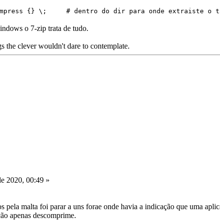
compress {} \; # dentro do dir para onde extraiste o 
ndows o 7-zip trata de tudo.
s the clever wouldn't dare to contemplate.
e 2020, 00:49 »
os pela malta foi parar a uns forae onde havia a indicação que uma ap
ação apenas descomprime.