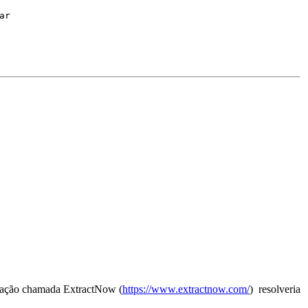
tar
licação chamada ExtractNow (
https://www.extractnow.com/
) resolveria