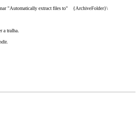
ionar "Automatically extract files to" {ArchiveFolder}\
 a tralha.
dir.