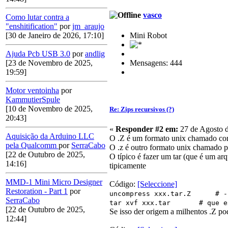
vasco
Como lutar contra a
"enshitification"
por
jm_araujo
Mini Robot
[30 de Janeiro de 2026, 17:10]
Ajuda Pcb USB 3.0
por
andlig
Mensagens: 444
[23 de Novembro de 2025,
19:59]
Motor ventoinha
por
KammutierSpule
[10 de Novembro de 2025,
Re: Zips recursivos (?)
20:43]
«
Responder #2 em:
27 de Agosto d
Aquisição da Arduino LLC
O .Z é um formato unix chamado com
pela Qualcomm
por
SerraCabo
O .z é outro formato unix chamado p
[22 de Outubro de 2025,
O típico é fazer um tar (que é um ar
14:16]
tipicamente
MMD-1 Mini Micro Designer
Código:
[Seleccione]
Restoration - Part 1
por
uncompress xxx.tar.Z # --->
SerraCabo
tar xvf xxx.tar # que extr
[22 de Outubro de 2025,
Se isso der origem a milhentos .Z po
12:44]