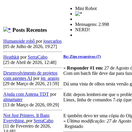
Mini Robot
Mensagens: 2.998
Posts Recentes
NERD!
Humanoide robô
por
josecarlos
[05 de Julho de 2026, 19:27]
Re: Zips recursivos (?)
Heathkit
por
SerraCabo
[25 de Abril de 2026, 12:48]
«
Responder #1 em:
27 de Agosto d
Desenvolvimento de projetos
Com um batch file deve dar para faze
com agentes AI
por
jm_araujo
[29 de Março de 2026, 21:59]
Dá uma vista de olhos nesta versão g
Ajuda com Antena TDT
por
Edit: depois lembrei-me que o probl
almamater
Linux, linha de comandos 7-zip (que
[13 de Março de 2026, 09:29]
Not Just Printers. It Bans
E também devo ter uma cópia do Olga 
Everything.
por
SerraCabo
«
Última modificação: 27 de Agosto
[11 de Fevereiro de 2026,
Registado
14:48]