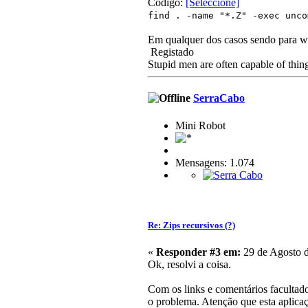
Código:
[Seleccione]
find . -name "*.Z" -exec un
Em qualquer dos casos sendo para wi
Registado
Stupid men are often capable of thing
SerraCabo
Mini Robot
Mensagens: 1.074
Re: Zips recursivos (?)
«
Responder #3 em:
29 de Agosto d
Ok, resolvi a coisa.
Com os links e comentários facultad
o problema. Atenção que esta aplic