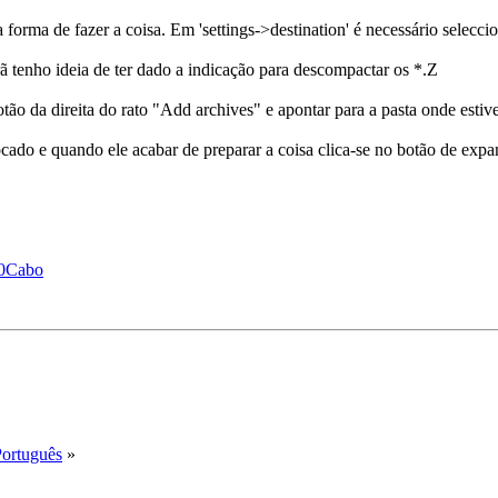
forma de fazer a coisa. Em 'settings->destination' é necessário selecc
 tenho ideia de ter dado a indicação para descompactar os *.Z
ão da direita do rato "Add archives" e apontar para a pasta onde estiver
ado e quando ele acabar de preparar a coisa clica-se no botão de expan
%20Cabo
Português
»