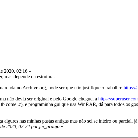
e 2020, 02:16 »
r, mas depende da estrutura.
uardada no Archive.org, pode ser que não justifique o trabalho:
https:/
ema não devia ser original e pelo Google cheguei a
https://superuser.co
 tb come .z), e programinha gui que usa WinRAR, dá para todos os go
algures nas minhas pastas antigas mas não sei se inteiro ou parcial, j
 de 2020, 02:24 por jm_araujo
»