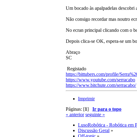
Um bocado às apalpadelas descobri a 
Não consigo recordar mas noutro ecrã
No ecran principal clicando com o bot
Depois clica-se OK, espera-se um boc
Abraço
SC
Registado
https://bittubers.com/profile/Serra
https://www.youtube.com/serracabo
https://www.bitchute.com/serracabo/
Imprimir
Páginas: [
1
]
Ir para o topo
« anterior
seguinte »
LusoRobótica - Robótica em 
Discussão Geral
»
Off-topic
»