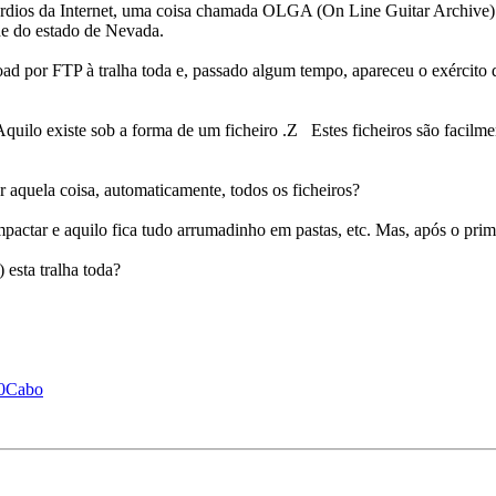
rdios da Internet, uma coisa chamada OLGA (On Line Guitar Archive). E
e do estado de Nevada.
d por FTP à tralha toda e, passado algum tempo, apareceu o exército do
quilo existe sob a forma de um ficheiro .Z Estes ficheiros são facil
aquela coisa, automaticamente, todos os ficheiros?
mpactar e aquilo fica tudo arrumadinho em pastas, etc. Mas, após o prim
sta tralha toda?
%20Cabo