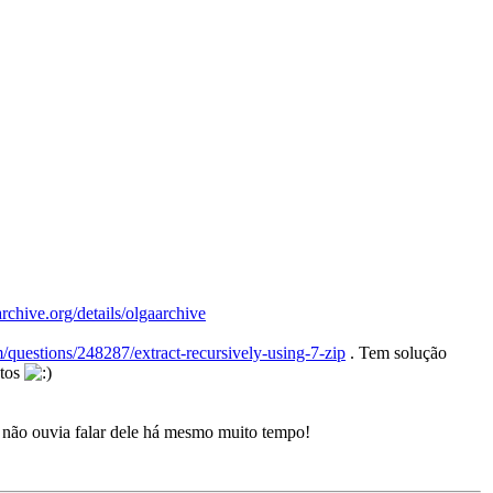
/archive.org/details/olgaarchive
m/questions/248287/extract-recursively-using-7-zip
. Tem solução
stos
á não ouvia falar dele há mesmo muito tempo!