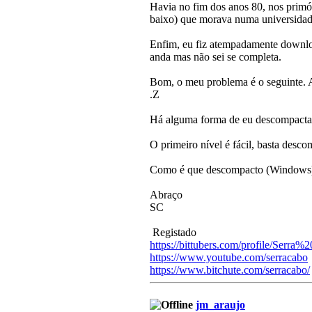
Havia no fim dos anos 80, nos primó
baixo) que morava numa universidad
Enfim, eu fiz atempadamente downloa
anda mas não sei se completa.
Bom, o meu problema é o seguinte. A
.Z
Há alguma forma de eu descompactar 
O primeiro nível é fácil, basta desco
Como é que descompacto (Windows) e
Abraço
SC
Registado
https://bittubers.com/profile/Serra
https://www.youtube.com/serracabo
https://www.bitchute.com/serracabo/
jm_araujo