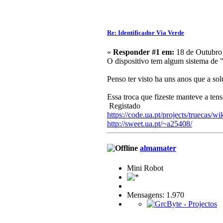
Re: Identificador Via Verde
«
Responder #1 em:
18 de Outubro 
O dispositivo tem algum sistema de "
Penso ter visto ha uns anos que a so
Essa troca que fizeste manteve a tens
Registado
https://code.ua.pt/projects/truecas/wi
http://sweet.ua.pt/~a25408/
almamater
Mini Robot
Mensagens: 1.970