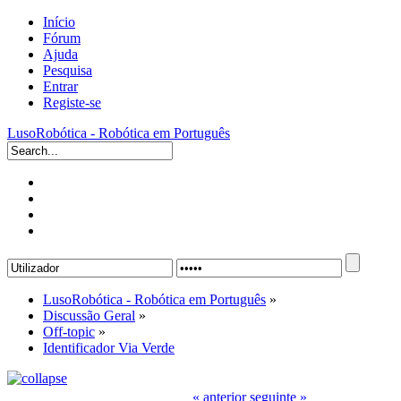
Início
Fórum
Ajuda
Pesquisa
Entrar
Registe-se
LusoRobótica - Robótica em Português
LusoRobótica - Robótica em Português
»
Discussão Geral
»
Off-topic
»
Identificador Via Verde
« anterior
seguinte »