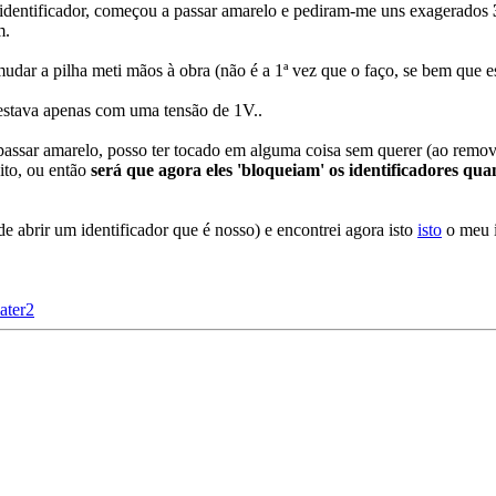
identificador, começou a passar amarelo e pediram-me uns exagerados
m.
dar a pilha meti mãos à obra (não é a 1ª vez que o faço, se bem que es
 estava apenas com uma tensão de 1V..
passar amarelo, posso ter tocado em alguma coisa sem querer (ao remo
eito, ou então
será que agora eles 'bloqueiam' os identificadores qu
de abrir um identificador que é nosso) e encontrei agora isto
isto
o meu i
ater2