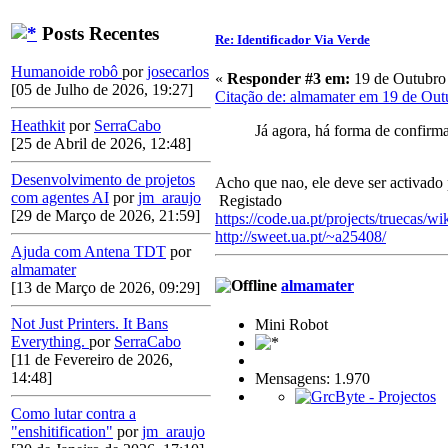
Posts Recentes
Re: Identificador Via Verde
Humanoide robô
por
josecarlos
«
Responder #3 em:
19 de Outubro 
[05 de Julho de 2026, 19:27]
Citação de: almamater em 19 de Out
Heathkit
por
SerraCabo
Já agora, há forma de confirma
[25 de Abril de 2026, 12:48]
Desenvolvimento de projetos
Acho que nao, ele deve ser activad
com agentes AI
por
jm_araujo
Registado
[29 de Março de 2026, 21:59]
https://code.ua.pt/projects/truecas/wi
http://sweet.ua.pt/~a25408/
Ajuda com Antena TDT
por
almamater
almamater
[13 de Março de 2026, 09:29]
Not Just Printers. It Bans
Mini Robot
Everything.
por
SerraCabo
[11 de Fevereiro de 2026,
14:48]
Mensagens: 1.970
Como lutar contra a
"enshitification"
por
jm_araujo