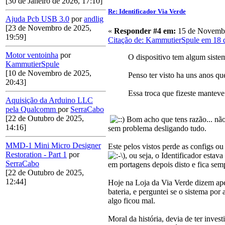
[30 de Janeiro de 2026, 17:10]
Re: Identificador Via Verde
Ajuda Pcb USB 3.0
por
andlig
[23 de Novembro de 2025,
«
Responder #4 em:
15 de Novembr
19:59]
Citação de: KammutierSpule em 18 
Motor ventoinha
por
O dispositivo tem algum sistem
KammutierSpule
[10 de Novembro de 2025,
Penso ter visto ha uns anos qu
20:43]
Essa troca que fizeste manteve
Aquisição da Arduino LLC
pela Qualcomm
por
SerraCabo
[22 de Outubro de 2025,
Bom acho que tens razão... não 
14:16]
sem problema desligando tudo.
MMD-1 Mini Micro Designer
Este pelos vistos perde as configs o
Restoration - Part 1
por
), ou seja, o Identificador esta
SerraCabo
em portagens depois disto e fica sem
[22 de Outubro de 2025,
12:44]
Hoje na Loja da Via Verde dizem ape
bateria, e perguntei se o sistema por
algo ficou mal.
Moral da história, devia de ter inve