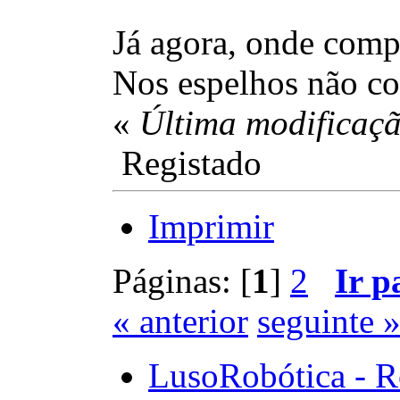
Já agora, onde compr
Nos espelhos não con
«
Última modificaçã
Registado
Imprimir
Páginas: [
1
]
2
Ir p
« anterior
seguinte 
LusoRobótica - R