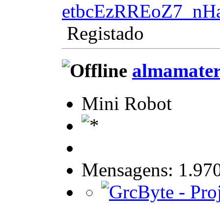
etbcEzRREoZ7_nHaD
Registado
almamate
Mini Robot
Mensagens: 1.97