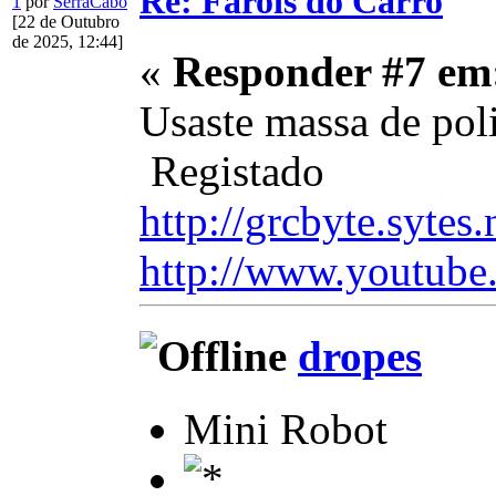
Re: Farois do Carro
1
por
SerraCabo
[22 de Outubro
de 2025, 12:44]
«
Responder #7 em
Usaste massa de poli
Registado
http://grcbyte.sytes.
http://www.youtube
dropes
Mini Robot