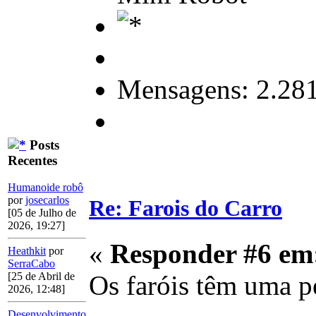
Mensagens: 2.28
Posts
Recentes
Humanoide robô
por
josecarlos
Re: Farois do Carro
[05 de Julho de
2026, 19:27]
«
Responder #6 em
Heathkit
por
SerraCabo
Os faróis têm uma pe
[25 de Abril de
2026, 12:48]
Desenvolvimento