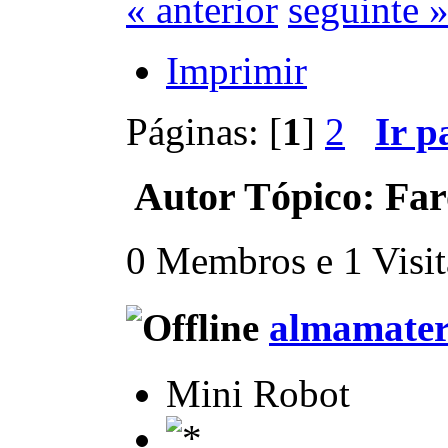
« anterior
seguinte 
Imprimir
Páginas: [
1
]
2
Ir p
Autor
Tópico: Far
0 Membros e 1 Visita
almamate
Mini Robot