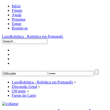
Início
Fórum
Ajuda
Pesquisa
Entrar
Registe-se
LusoRobótica - Robótica em Português
LusoRobótica - Robótica em Português
»
Discussão Geral
»
Off-topic
»
Farois do Carro