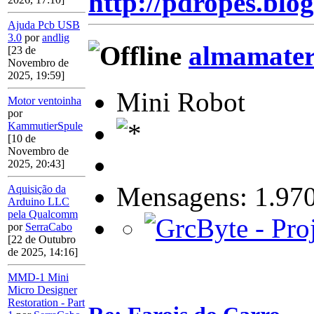
http://pdropes.blog
Ajuda Pcb USB
3.0
por
andlig
almamate
[23 de
Novembro de
2025, 19:59]
Mini Robot
Motor ventoinha
por
KammutierSpule
[10 de
Novembro de
2025, 20:43]
Mensagens: 1.97
Aquisição da
Arduino LLC
pela Qualcomm
por
SerraCabo
[22 de Outubro
de 2025, 14:16]
MMD-1 Mini
Micro Designer
Restoration - Part