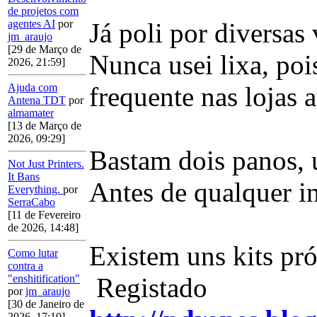
de projetos com
Já poli por diversas
agentes AI
por
jm_araujo
[29 de Março de
Nunca usei lixa, po
2026, 21:59]
frequente nas lojas 
Ajuda com
Antena TDT
por
almamater
[13 de Março de
2026, 09:29]
Bastam dois panos, u
Not Just Printers.
It Bans
Antes de qualquer in
Everything.
por
SerraCabo
[11 de Fevereiro
de 2026, 14:48]
Existem uns kits pró
Como lutar
contra a
Registado
"enshitification"
por
jm_araujo
[30 de Janeiro de
2026, 17:10]