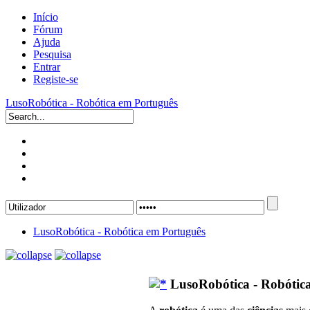
Início
Fórum
Ajuda
Pesquisa
Entrar
Registe-se
LusoRobótica - Robótica em Português
LusoRobótica - Robótica em Português
LusoRobótica - Robótic