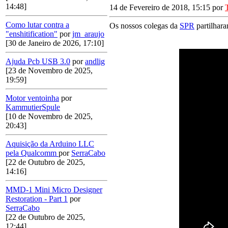
14:48]
14 de Fevereiro de 2018, 15:15 por
Como lutar contra a
Os nossos colegas da
SPR
partilhara
"enshitification"
por
jm_araujo
[30 de Janeiro de 2026, 17:10]
Ajuda Pcb USB 3.0
por
andlig
[23 de Novembro de 2025,
19:59]
Motor ventoinha
por
KammutierSpule
[10 de Novembro de 2025,
20:43]
Aquisição da Arduino LLC
pela Qualcomm
por
SerraCabo
[22 de Outubro de 2025,
14:16]
MMD-1 Mini Micro Designer
Restoration - Part 1
por
SerraCabo
[22 de Outubro de 2025,
12:44]