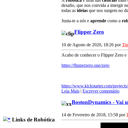
A
robótica
é uma das
ciências
mais
desafio, que nos convida a imergir n
todas as
ideias
que nos surgem no dia
Junta-te a nós e
aprende
como a
rob
Flipper Zero
10 de Agosto de 2020, 18:26 por
Ti
Acabo de conhecer o Flipper Zero e c
https://flipperzero.one/zero
https://www.kickstarter.com/projects
Leia Mais
|
Escrever comentário
BostonDynamics - Vai
14 de Fevereiro de 2018, 15:58 por
Links de Robótica