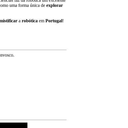
iências faz da robótica um excelente
omo uma forma única de
explorar
mistificar
a
robótica
em
Portugal
!
onvosco.