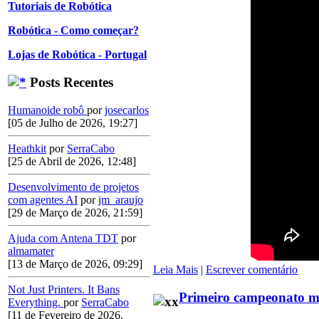
Tutoriais de Robótica
Robótica - Como começar?
Lojas de Robótica - Portugal
Posts Recentes
Humanoide robô
por
josecarlos
[05 de Julho de 2026, 19:27]
Heathkit
por
SerraCabo
[25 de Abril de 2026, 12:48]
Desenvolvimento de projetos
com agentes AI
por
jm_araujo
[29 de Março de 2026, 21:59]
Ajuda com Antena TDT
por
almamater
[13 de Março de 2026, 09:29]
Leia Mais
|
Escrever comentário
Not Just Printers. It Bans
Primeiro campeonato mu
Everything.
por
SerraCabo
[11 de Fevereiro de 2026,