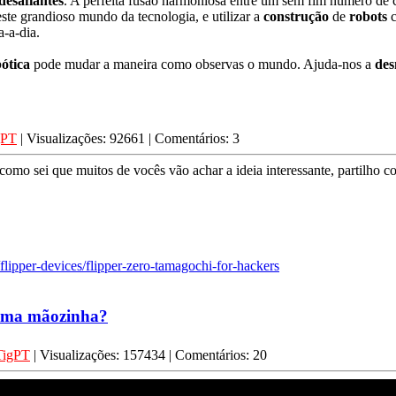
desafiantes
. A perfeita fusão harmoniosa entre um sem fim número de c
este grandioso mundo da tecnologia, e utilizar a
construção
de
robots
c
-a-dia.
ótica
pode mudar a maneira como observas o mundo. Ajuda-nos a
des
gPT
| Visualizações: 92661 | Comentários: 3
omo sei que muitos de vocês vão achar a ideia interessante, partilho c
/flipper-devices/flipper-zero-tamagochi-for-hackers
 uma mãozinha?
TigPT
| Visualizações: 157434 | Comentários: 20