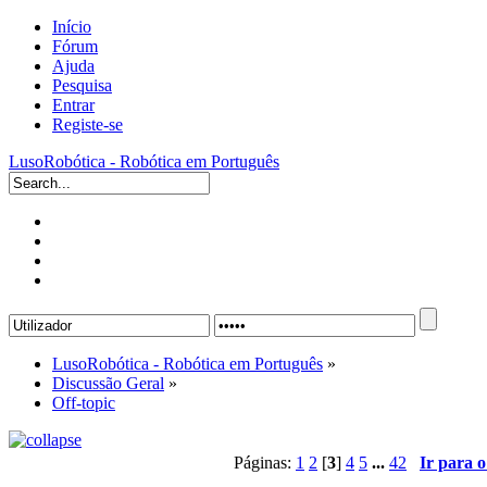
Início
Fórum
Ajuda
Pesquisa
Entrar
Registe-se
LusoRobótica - Robótica em Português
LusoRobótica - Robótica em Português
»
Discussão Geral
»
Off-topic
Páginas:
1
2
[
3
]
4
5
...
42
Ir para 