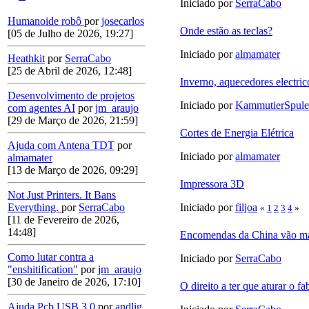
Iniciado por
SerraCabo
Humanoide robô
por
josecarlos
Onde estão as teclas?
[05 de Julho de 2026, 19:27]
Iniciado por
almamater
Heathkit
por
SerraCabo
[25 de Abril de 2026, 12:48]
Inverno, aquecedores electric
Desenvolvimento de projetos
Iniciado por
KammutierSpule
com agentes AI
por
jm_araujo
[29 de Março de 2026, 21:59]
Cortes de Energia Elétrica
Ajuda com Antena TDT
por
Iniciado por
almamater
almamater
[13 de Março de 2026, 09:29]
Impressora 3D
Not Just Printers. It Bans
Iniciado por
filjoa
Everything.
por
SerraCabo
«
1
2
3
4
»
[11 de Fevereiro de 2026,
14:48]
Encomendas da China vão ma
Como lutar contra a
Iniciado por
SerraCabo
"enshitification"
por
jm_araujo
[30 de Janeiro de 2026, 17:10]
O direito a ter que aturar o fa
Ajuda Pcb USB 3.0
por
andlig