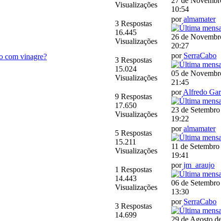
27 de Novembr
Visualizações
10:54
por
almamater
3 Respostas
16.445
26 de Novembr
Visualizações
20:27
por
SerraCabo
so com vinagre?
3 Respostas
15.024
05 de Novembr
Visualizações
21:45
por
Alfredo Gar
9 Respostas
17.650
23 de Setembro
Visualizações
19:22
por
almamater
5 Respostas
15.211
11 de Setembro
Visualizações
19:41
por
jm_araujo
1 Respostas
14.443
06 de Setembro
Visualizações
13:30
por
SerraCabo
3 Respostas
14.699
29 de Agosto d