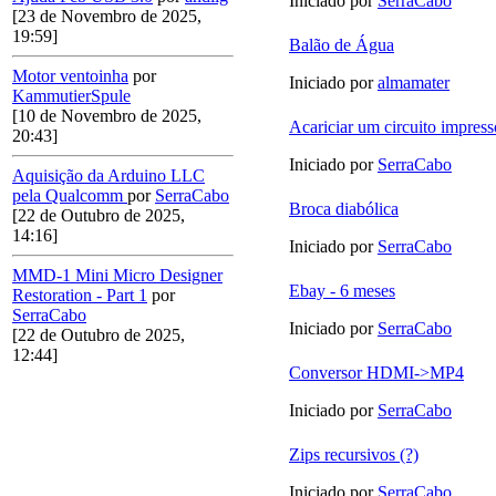
Iniciado por
SerraCabo
[23 de Novembro de 2025,
19:59]
Balão de Água
Motor ventoinha
por
Iniciado por
almamater
KammutierSpule
[10 de Novembro de 2025,
Acariciar um circuito impres
20:43]
Iniciado por
SerraCabo
Aquisição da Arduino LLC
pela Qualcomm
por
SerraCabo
Broca diabólica
[22 de Outubro de 2025,
14:16]
Iniciado por
SerraCabo
MMD-1 Mini Micro Designer
Ebay - 6 meses
Restoration - Part 1
por
SerraCabo
Iniciado por
SerraCabo
[22 de Outubro de 2025,
12:44]
Conversor HDMI->MP4
Iniciado por
SerraCabo
Zips recursivos (?)
Iniciado por
SerraCabo