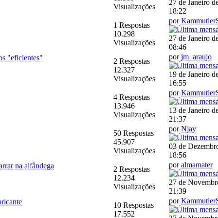
27 de Janeiro d
Visualizações
18:22
por
Kammutier
1 Respostas
10.298
27 de Janeiro d
Visualizações
08:46
por
jm_araujo
os "eficientes"
2 Respostas
12.327
19 de Janeiro d
Visualizações
16:55
por
Kammutier
4 Respostas
13.946
13 de Janeiro d
Visualizações
21:37
por
Njay
50 Respostas
45.907
03 de Dezembro
Visualizações
18:56
por
almamater
rrar na alfândega
2 Respostas
12.234
27 de Novembr
Visualizações
21:39
por
Kammutier
bricante
10 Respostas
17.552