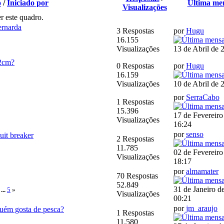
o
/
Iniciado por
Última m
Visualizações
r este quadro.
ernarda
3 Respostas
por
Hugu
16.155
Visualizações
13 de Abril de 
72cm?
0 Respostas
por
Hugu
16.159
Visualizações
10 de Abril de 
por
SerraCabo
1 Respostas
15.396
17 de Fevereiro
Visualizações
16:24
por
senso
cuit breaker
2 Respostas
11.785
02 de Fevereiro
Visualizações
18:17
por
almamater
70 Respostas
52.849
31 de Janeiro d
...
5
»
Visualizações
00:21
por
jm_araujo
guém gosta de pesca?
1 Respostas
11.580