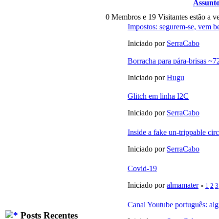
Assunt
0 Membros e 19 Visitantes estão a ve
Impostos: segurem-se, vem b
Iniciado por
SerraCabo
Borracha para pára-brisas ~
Iniciado por
Hugu
Glitch em linha I2C
Iniciado por
SerraCabo
Inside a fake un-trippable cir
Iniciado por
SerraCabo
Covid-19
Iniciado por
almamater
«
1
2
3
Canal Youtube português: al
Posts Recentes