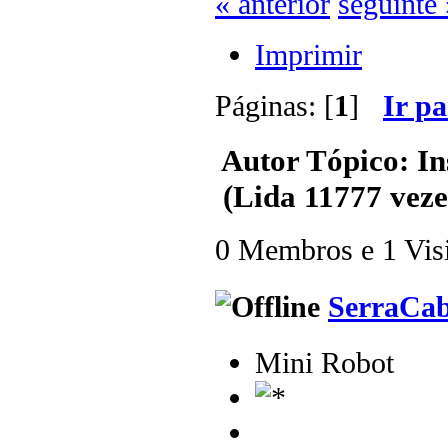
« anterior
seguinte 
Imprimir
Páginas: [
1
]
Ir p
Autor
Tópico: Ins
(Lida 11777 veze
0 Membros e 1 Visit
SerraCa
Mini Robot