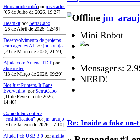
Humanoide robô
por
josecarlos
[05 de Julho de 2026, 19:27]
jm_arauj
Heathkit
por
SerraCabo
[25 de Abril de 2026, 12:48]
Mini Robot
Desenvolvimento de projetos
com agentes AI
por
jm_araujo
[29 de Março de 2026, 21:59]
Ajuda com Antena TDT
por
Mensagens: 2.9
almamater
[13 de Março de 2026, 09:29]
NERD!
Not Just Printers. It Bans
Everything.
por
SerraCabo
[11 de Fevereiro de 2026,
14:48]
Como lutar contra a
"enshitification"
por
jm_araujo
Re: Inside a fake un-t
[30 de Janeiro de 2026, 17:10]
Ajuda Pcb USB 3.0
por
andlig
«
Responder #1 e