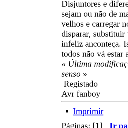
Disjuntores e difer
sejam ou não de ma
velhos e carregar n
disparar, substitui
infeliz anconteça. I
todos não vá estar
«
Última modificaç
senso
»
Registado
Avr fanboy
Imprimir
Páginas: [
1
]
Ir pa