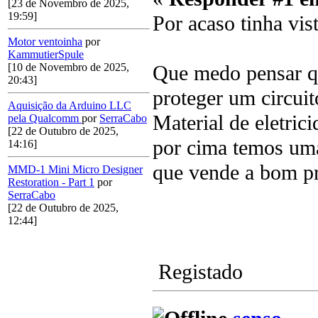
[23 de Novembro de 2025,
19:59]
Por acaso tinha vi
Motor ventoinha
por
KammutierSpule
Que medo pensar qu
[10 de Novembro de 2025,
20:43]
proteger um circuit
Aquisição da Arduino LLC
Material de eletric
pela Qualcomm
por
SerraCabo
[22 de Outubro de 2025,
por cima temos uma
14:16]
que vende a bom pr
MMD-1 Mini Micro Designer
Restoration - Part 1
por
SerraCabo
[22 de Outubro de 2025,
12:44]
Registado