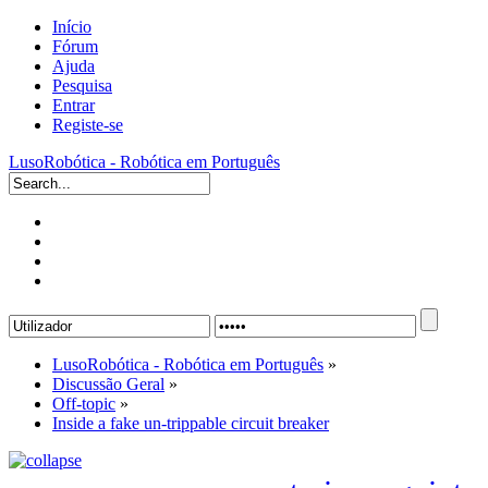
Início
Fórum
Ajuda
Pesquisa
Entrar
Registe-se
LusoRobótica - Robótica em Português
LusoRobótica - Robótica em Português
»
Discussão Geral
»
Off-topic
»
Inside a fake un-trippable circuit breaker