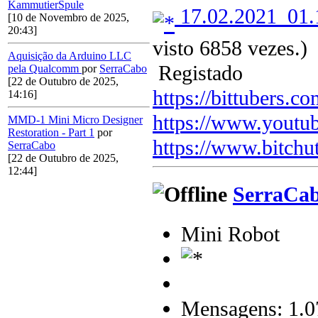
KammutierSpule
17.02.2021_01
[10 de Novembro de 2025,
20:43]
visto 6858 vezes.)
Aquisição da Arduino LLC
Registado
pela Qualcomm
por
SerraCabo
[22 de Outubro de 2025,
https://bittubers.
14:16]
https://www.youtu
MMD-1 Mini Micro Designer
Restoration - Part 1
por
https://www.bitchu
SerraCabo
[22 de Outubro de 2025,
12:44]
SerraCa
Mini Robot
Mensagens: 1.0