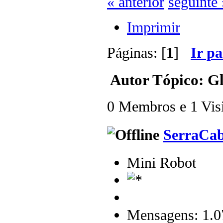
« anterior
seguinte 
Imprimir
Páginas: [
1
]
Ir p
Autor
Tópico: Gl
0 Membros e 1 Visit
SerraCa
Mini Robot
Mensagens: 1.0