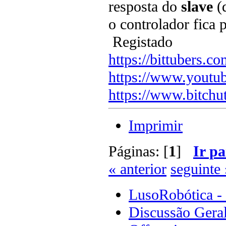
resposta do
slave
(
o controlador fica 
Registado
https://bittubers.
https://www.youtu
https://www.bitchu
Imprimir
Páginas: [
1
]
Ir pa
« anterior
seguinte 
LusoRobótica -
Discussão Gera