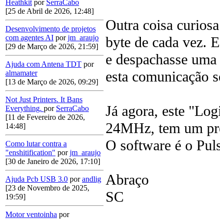
Heathkit
por
SerraCabo
[25 de Abril de 2026, 12:48]
Outra coisa curiosa
Desenvolvimento de projetos
com agentes AI
por
jm_araujo
byte de cada vez. 
[29 de Março de 2026, 21:59]
e despachasse uma 
Ajuda com Antena TDT
por
esta comunicação se
almamater
[13 de Março de 2026, 09:29]
Not Just Printers. It Bans
Já agora, este "Log
Everything.
por
SerraCabo
[11 de Fevereiro de 2026,
24MHz, tem um preç
14:48]
O software é o Pul
Como lutar contra a
"enshitification"
por
jm_araujo
[30 de Janeiro de 2026, 17:10]
Abraço
Ajuda Pcb USB 3.0
por
andlig
[23 de Novembro de 2025,
SC
19:59]
Motor ventoinha
por