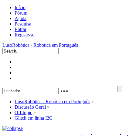
Início
Fórum
Ajuda
Pesquisa
Entrar
Registe-se
LusoRobótica - Robótica em Português
LusoRobótica - Robótica em Português
»
Discussão Geral
»
Off-topic
»
Glitch em linha I2C