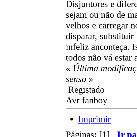
Disjuntores e difer
sejam ou não de ma
velhos e carregar n
disparar, substitui
infeliz anconteça. I
todos não vá estar
«
Última modificaç
senso
»
Registado
Avr fanboy
Imprimir
Páginas: [
1
]
Ir pa