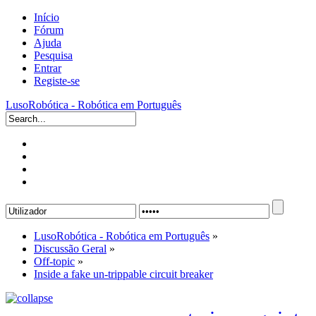
Início
Fórum
Ajuda
Pesquisa
Entrar
Registe-se
LusoRobótica - Robótica em Português
LusoRobótica - Robótica em Português
»
Discussão Geral
»
Off-topic
»
Inside a fake un-trippable circuit breaker