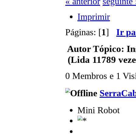
« anterior
seguinte 
Imprimir
Páginas: [
1
]
Ir p
Autor
Tópico: Ins
(Lida 11789 veze
0 Membros e 1 Visit
SerraCa
Mini Robot