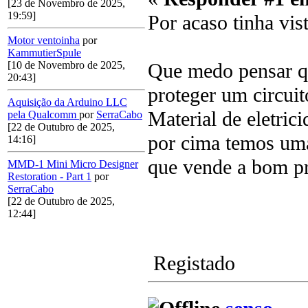
[23 de Novembro de 2025,
19:59]
Por acaso tinha vi
Motor ventoinha
por
KammutierSpule
Que medo pensar qu
[10 de Novembro de 2025,
20:43]
proteger um circuit
Aquisição da Arduino LLC
Material de eletric
pela Qualcomm
por
SerraCabo
[22 de Outubro de 2025,
por cima temos uma
14:16]
que vende a bom pr
MMD-1 Mini Micro Designer
Restoration - Part 1
por
SerraCabo
[22 de Outubro de 2025,
12:44]
Registado