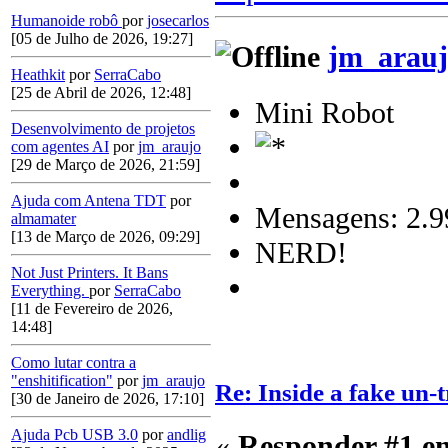
Humanoide robô
por
josecarlos
[05 de Julho de 2026, 19:27]
jm_arauj
Heathkit
por
SerraCabo
[25 de Abril de 2026, 12:48]
Mini Robot
Desenvolvimento de projetos
com agentes AI
por
jm_araujo
[29 de Março de 2026, 21:59]
Ajuda com Antena TDT
por
Mensagens: 2.9
almamater
[13 de Março de 2026, 09:29]
NERD!
Not Just Printers. It Bans
Everything.
por
SerraCabo
[11 de Fevereiro de 2026,
14:48]
Como lutar contra a
"enshitification"
por
jm_araujo
Re: Inside a fake un-t
[30 de Janeiro de 2026, 17:10]
Ajuda Pcb USB 3.0
por
andlig
«
Responder #1 e