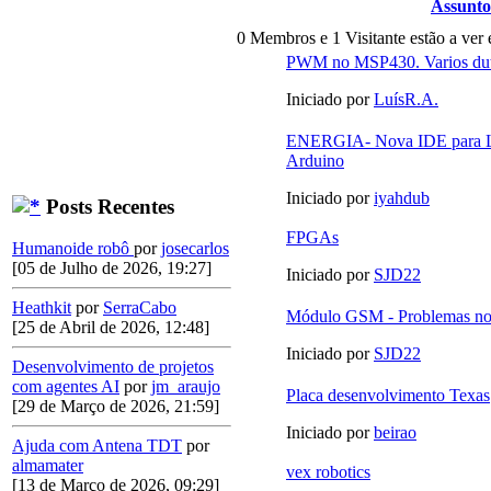
Assunto
0 Membros e 1 Visitante estão a ver 
PWM no MSP430. Varios dut
Iniciado por
LuísR.A.
ENERGIA- Nova IDE para L
Arduino
Iniciado por
iyahdub
Posts Recentes
FPGAs
Humanoide robô
por
josecarlos
[05 de Julho de 2026, 19:27]
Iniciado por
SJD22
Heathkit
por
SerraCabo
Módulo GSM - Problemas 
[25 de Abril de 2026, 12:48]
Iniciado por
SJD22
Desenvolvimento de projetos
com agentes AI
por
jm_araujo
Placa desenvolvimento Texas
[29 de Março de 2026, 21:59]
Iniciado por
beirao
Ajuda com Antena TDT
por
almamater
vex robotics
[13 de Março de 2026, 09:29]