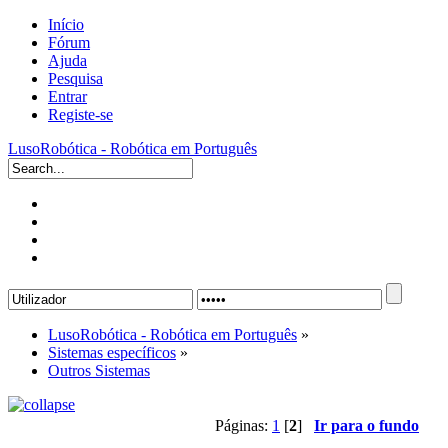
Início
Fórum
Ajuda
Pesquisa
Entrar
Registe-se
LusoRobótica - Robótica em Português
LusoRobótica - Robótica em Português
»
Sistemas específicos
»
Outros Sistemas
Páginas:
1
[
2
]
Ir para o fundo