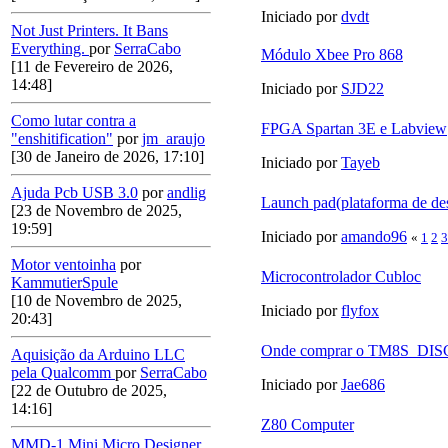
Iniciado por
dvdt
Not Just Printers. It Bans
Everything.
por
SerraCabo
Módulo Xbee Pro 868
[11 de Fevereiro de 2026,
14:48]
Iniciado por
SJD22
Como lutar contra a
FPGA Spartan 3E e Labview
"enshitification"
por
jm_araujo
[30 de Janeiro de 2026, 17:10]
Iniciado por
Tayeb
Ajuda Pcb USB 3.0
por
andlig
Launch pad(plataforma de de
[23 de Novembro de 2025,
19:59]
Iniciado por
amando96
«
1
2
3
Motor ventoinha
por
Microcontrolador Cubloc
KammutierSpule
[10 de Novembro de 2025,
Iniciado por
flyfox
20:43]
Onde comprar o TM8S_D
Aquisição da Arduino LLC
pela Qualcomm
por
SerraCabo
Iniciado por
Jae686
[22 de Outubro de 2025,
14:16]
Z80 Computer
MMD-1 Mini Micro Designer