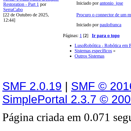
Iniciado por
antonio_jose
Restoration - Part 1
por
SerraCabo
Procuro o connector de um
[22 de Outubro de 2025,
12:44]
Iniciado por
paulofranca
Páginas:
1
[
2
]
Ir para o topo
LusoRobótica - Robótica em 
Sistemas específicos
»
Outros Sistemas
SMF 2.0.19
|
SMF © 201
SimplePortal 2.3.7 © 20
Página criada em 0.071 se