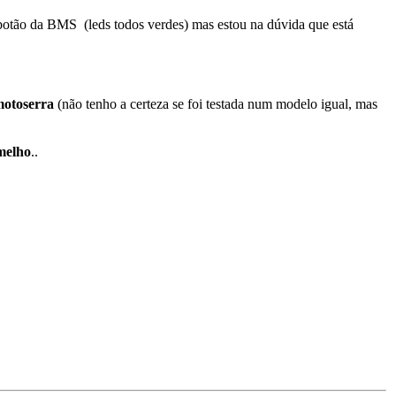
 botão da BMS (leds todos verdes) mas estou na dúvida que está
motoserra
(não tenho a certeza se foi testada num modelo igual, mas
melho
..