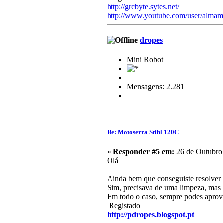
http://grcbyte.sytes.net/
http://www.youtube.com/user/almam
dropes
Mini Robot
Mensagens: 2.281
Re: Motoserra Stihl 120C
«
Responder #5 em:
26 de Outubro 
Olá
Ainda bem que conseguiste resolver 
Sim, precisava de uma limpeza, mas 
Em todo o caso, sempre podes aprovei
Registado
http://pdropes.blogspot.pt