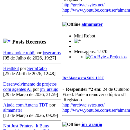
http://grcbyte.sytes.net/
http://www.youtube.com/user/almam
almamater
Mini Robot
Posts Recentes
Mensagens: 1.970
Humanoide robô
por
josecarlos
[05 de Julho de 2026, 19:27]
Heathkit
por
SerraCabo
[25 de Abril de 2026, 12:48]
Re: Motoserra Stihl 120C
Desenvolvimento de projetos
«
Responder #2 em:
24 de Outubro 
com agentes AI
por
jm_araujo
Fixed. Podem remover o tópico sff
[29 de Março de 2026, 21:59]
Registado
http://grcbyte.sytes.net/
Ajuda com Antena TDT
por
http://www.youtube.com/user/almam
almamater
[13 de Março de 2026, 09:29]
jm_araujo
Not Just Printers. It Bans