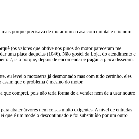
ito mais porque precisava de morar numa casa com quintal e não num
orquê (os valores que obtive nos pinos do motor pareceram-me
ndar uma placa daquelas (104€). Não gostei da Loja, do atendimento e
heiro..', isto porque, depois de encomendar
e pagar
a placa disseram-
e, eu levei o motoserra já desmontado mas com tudo certinho, eles
ndo assim que o problema é mesmo do motor.
va que comprei, pois não teria forma de a vender nem de a usar noutro
é para abater árvores nem coisas muito exigentes. A nível de entradas
 Sei que é um modelo descontinuado e foi substituído por um outro