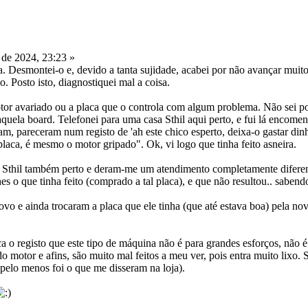
de 2024, 23:23 »
ra. Desmontei-o e, devido a tanta sujidade, acabei por não avançar mu
o. Posto isto, diagnostiquei mal a coisa.
tor avariado ou a placa que o controla com algum problema. Não sei p
uela board. Telefonei para uma casa Sthil aqui perto, e fui lá encome
am, pareceram num registo de 'ah este chico esperto, deixa-o gastar din
laca, é mesmo o motor gripado". Ok, vi logo que tinha feito asneira.
a Sthil também perto e deram-me um atendimento completamente diferent
es o que tinha feito (comprado a tal placa), e que não resultou.. sabe
ovo e ainda trocaram a placa que ele tinha (que até estava boa) pela no
ca o registo que este tipo de máquina não é para grandes esforços, não 
o motor e afins, são muito mal feitos a meu ver, pois entra muito lixo.
(pelo menos foi o que me disseram na loja).