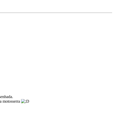
senhada.
 a motosserra