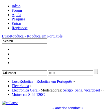
Início
Fórum
Ajuda
Pesquisa
Entrar
Registe-se
LusoRobótica - Robótica em Português
LusoRobótica - Robótica em Português
»
Electrónica
»
Electrónica Geral
(Moderadores:
Sérgio_Sena
,
vicardosof
) »
Motoserra Stihl 120C
« anterior
seguinte »