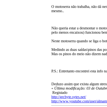
O motoserra não trabalha, não dá ne
mesmo..
Não queria estar a desmontar o motos
pelo menos encaixou) funcionou be
Neste motoserra quando se liga o bot
Medindo as duas saídas\pinos das po
Mas os pinos do meio não dizem nada.
P.S.: Entretanto encontrei esta info 
Deduzo assim que exista algum stress
«
Última modificação: 03 de Outubr
Registado
http://grcbyte.sytes.net/
http://www.youtube.com/user/almam