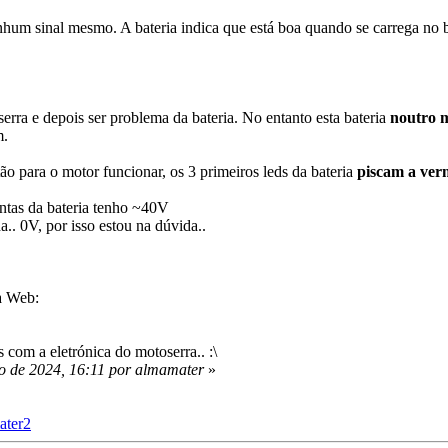
nhum sinal mesmo. A bateria indica que está boa quando se carrega no
erra e depois ser problema da bateria. No entanto esta bateria
noutro 
m.
ão para o motor funcionar, os 3 primeiros leds da bateria
piscam a ver
ntas da bateria tenho ~40V
. 0V, por isso estou na dúvida..
na Web:
 com a eletrónica do motoserra.. :\
o de 2024, 16:11 por almamater
»
ater2