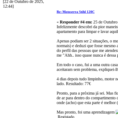
[22 de Outubro de 2025,
12:44]
Re: Motoserra Stihl 120C
«
Responder #4 em:
25 de Outubro 
Infelizmente descobri da pior manei
apartamento para limpar e lavar aquil
Apenas podiam ser 2 situações, o mo
normais) e deduzi que fosse mesmo aq
do perfil das pessoas que me atender
me "Ahh.. isso quase nunca é dessa p
Em todo o caso, fui a uma outra cas
aceitaram sem problema, expliquei-lh
4 dias depois tudo limpinho, motor n
lado. Resultado: 77€
Pronto, para a próxima já sei. Mas fi
de ar para dentro do compartimento d
onde (acho) que esta parte é melhor 
Mas pronto, foi uma aprendizagem
Registado