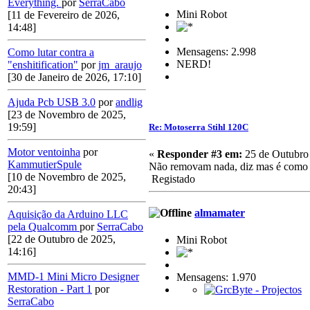
Everything.
por
SerraCabo
Mini Robot
[11 de Fevereiro de 2026,
14:48]
Mensagens: 2.998
Como lutar contra a
NERD!
"enshitification"
por
jm_araujo
[30 de Janeiro de 2026, 17:10]
Ajuda Pcb USB 3.0
por
andlig
[23 de Novembro de 2025,
19:59]
Re: Motoserra Stihl 120C
Motor ventoinha
por
«
Responder #3 em:
25 de Outubro 
KammutierSpule
Não removam nada, diz mas é como r
[10 de Novembro de 2025,
Registado
20:43]
almamater
Aquisição da Arduino LLC
pela Qualcomm
por
SerraCabo
[22 de Outubro de 2025,
Mini Robot
14:16]
MMD-1 Mini Micro Designer
Mensagens: 1.970
Restoration - Part 1
por
SerraCabo