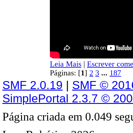
Leia Mais
|
Escrever come
Páginas: [
1
]
2
3
...
187
SMF 2.0.19
|
SMF © 201
SimplePortal 2.3.7 © 20
Página criada em 0.049 se