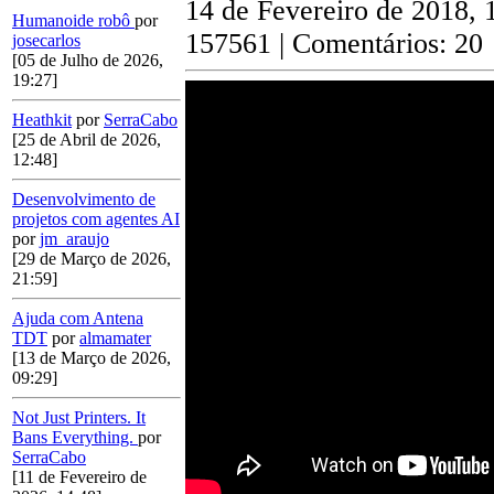
14 de Fevereiro de 2018, 
Humanoide robô
por
157561 | Comentários: 20
josecarlos
[05 de Julho de 2026,
19:27]
Heathkit
por
SerraCabo
[25 de Abril de 2026,
12:48]
Desenvolvimento de
projetos com agentes AI
por
jm_araujo
[29 de Março de 2026,
21:59]
Ajuda com Antena
TDT
por
almamater
[13 de Março de 2026,
09:29]
Not Just Printers. It
Bans Everything.
por
SerraCabo
[11 de Fevereiro de