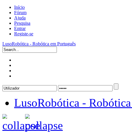
Início
Fórum
Ajuda
Pesquisa
Entrar
Registe-se
LusoRobótica - Robótica em Português
LusoRobótica - Robótica