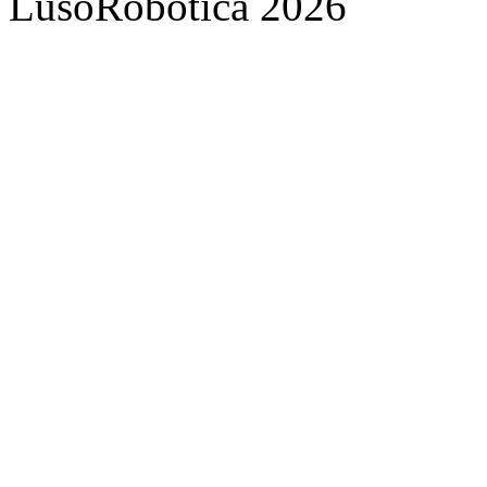
LusoRobótica 2026