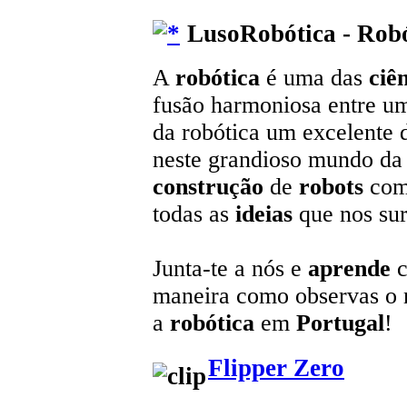
LusoRobótica - Robó
A
robótica
é uma das
ciê
fusão harmoniosa entre u
da robótica um excelente 
neste grandioso mundo da t
construção
de
robots
com
todas as
ideias
que nos sur
Junta-te a nós e
aprende
c
maneira como observas o
a
robótica
em
Portugal
!
Flipper Zero