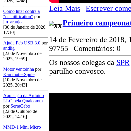
2026, 14:48]
Leia Mais
|
Escrever come
Como lutar contra a
"enshitification"
por
Primeiro campeonat
jm_araujo
[30 de Janeiro de 2026,
17:10]
14 de Fevereiro de 2018, 
Ajuda Pcb USB 3.0
por
97755 | Comentários: 0
andlig
[23 de Novembro de
2025, 19:59]
Os nossos colegas da
SPR
Motor ventoinha
por
partilho convosco.
KammutierSpule
[10 de Novembro de
2025, 20:43]
Aquisição da Arduino
LLC pela Qualcomm
por
SerraCabo
[22 de Outubro de
2025, 14:16]
MMD-1 Mini Micro