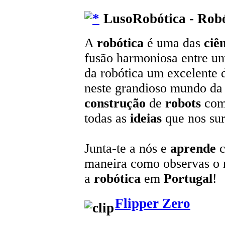
LusoRobótica - Robó
A
robótica
é uma das
ciê
fusão harmoniosa entre u
da robótica um excelente 
neste grandioso mundo da t
construção
de
robots
com
todas as
ideias
que nos sur
Junta-te a nós e
aprende
c
maneira como observas o
a
robótica
em
Portugal
!
Flipper Zero