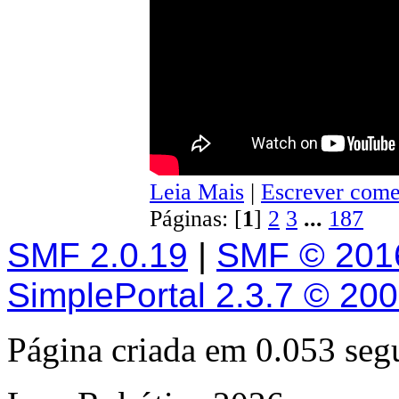
Leia Mais
|
Escrever come
Páginas: [
1
]
2
3
...
187
SMF 2.0.19
|
SMF © 201
SimplePortal 2.3.7 © 20
Página criada em 0.053 se