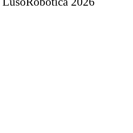
LusoRobótica 2026