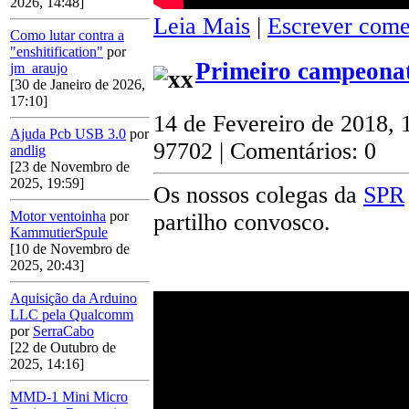
2026, 14:48]
Leia Mais
|
Escrever come
Como lutar contra a
"enshitification"
por
Primeiro campeonat
jm_araujo
[30 de Janeiro de 2026,
17:10]
14 de Fevereiro de 2018, 
Ajuda Pcb USB 3.0
por
97702 | Comentários: 0
andlig
[23 de Novembro de
2025, 19:59]
Os nossos colegas da
SPR
Motor ventoinha
por
partilho convosco.
KammutierSpule
[10 de Novembro de
2025, 20:43]
Aquisição da Arduino
LLC pela Qualcomm
por
SerraCabo
[22 de Outubro de
2025, 14:16]
MMD-1 Mini Micro