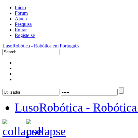
Início
Fórum
Ajuda
Pesquisa
Entrar
Registe-se
LusoRobótica - Robótica em Português
LusoRobótica - Robótica