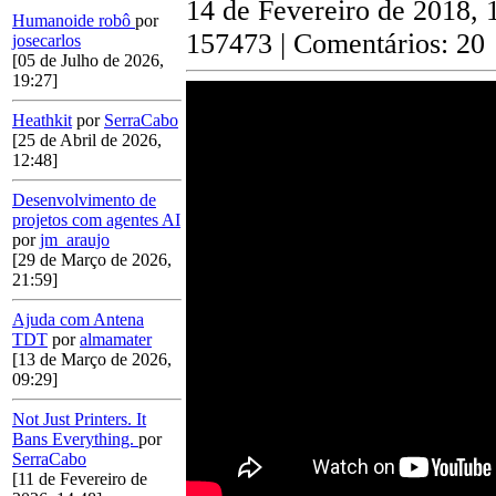
14 de Fevereiro de 2018, 
Humanoide robô
por
157473 | Comentários: 20
josecarlos
[05 de Julho de 2026,
19:27]
Heathkit
por
SerraCabo
[25 de Abril de 2026,
12:48]
Desenvolvimento de
projetos com agentes AI
por
jm_araujo
[29 de Março de 2026,
21:59]
Ajuda com Antena
TDT
por
almamater
[13 de Março de 2026,
09:29]
Not Just Printers. It
Bans Everything.
por
SerraCabo
[11 de Fevereiro de