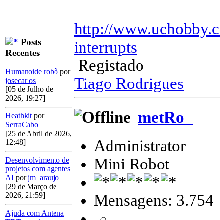
http://www.uchobby.c
Posts
interrupts
Recentes
Registado
Humanoide robô
por
Tiago Rodrigues
josecarlos
[05 de Julho de
2026, 19:27]
metRo_
Heathkit
por
SerraCabo
[25 de Abril de 2026,
Administrator
12:48]
Mini Robot
Desenvolvimento de
projetos com agentes
AI
por
jm_araujo
[29 de Março de
2026, 21:59]
Mensagens: 3.754
Ajuda com Antena