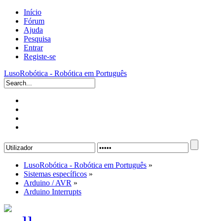
Início
Fórum
Ajuda
Pesquisa
Entrar
Registe-se
LusoRobótica - Robótica em Português
LusoRobótica - Robótica em Português
»
Sistemas específicos
»
Arduino / AVR
»
Arduino Interrupts