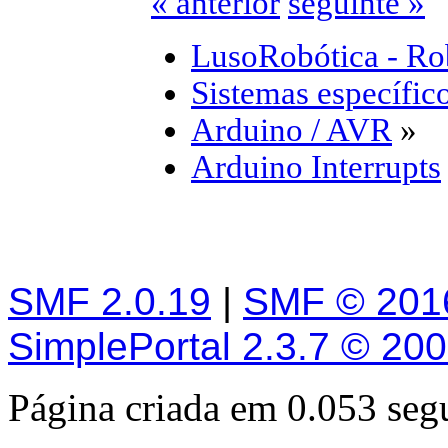
« anterior
seguinte »
LusoRobótica - Ro
Sistemas específic
Arduino / AVR
»
Arduino Interrupts
SMF 2.0.19
|
SMF © 201
SimplePortal 2.3.7 © 20
Página criada em 0.053 se