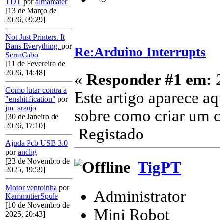
TDT
por
almamater
[13 de Março de
2026, 09:29]
Not Just Printers. It
Bans Everything.
por
Re:Arduino Interrupts
SerraCabo
[11 de Fevereiro de
2026, 14:48]
«
Responder #1 em:
2
Como lutar contra a
Este artigo aparece a
"enshitification"
por
jm_araujo
sobre como criar um c
[30 de Janeiro de
2026, 17:10]
Registado
Ajuda Pcb USB 3.0
por
andlig
[23 de Novembro de
TigPT
2025, 19:59]
Motor ventoinha
por
Administrator
KammutierSpule
[10 de Novembro de
Mini Robot
2025, 20:43]