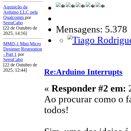
Aquisição da
Arduino LLC pela
Qualcomm
por
SerraCabo
Mensagens: 5.378
[22 de Outubro de
2025, 14:16]
MMD-1 Mini Micro
Designer Restoration
- Part 1
por
SerraCabo
[22 de Outubro de
Re:Arduino Interrupts
2025, 12:44]
«
Responder #2 em:
2
Ao procurar como o fa
todos!