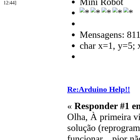
Mini Robot
12:44]
Mensagens: 81
char x=1, y=5;
Re:Arduino Help!!
«
Responder #1 e
Olha, À primeira v
solução (reprograma
funcionar... pior n