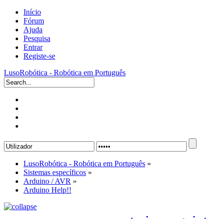
Início
Fórum
Ajuda
Pesquisa
Entrar
Registe-se
LusoRobótica - Robótica em Português
LusoRobótica - Robótica em Português
»
Sistemas específicos
»
Arduino / AVR
»
Arduino Help!!