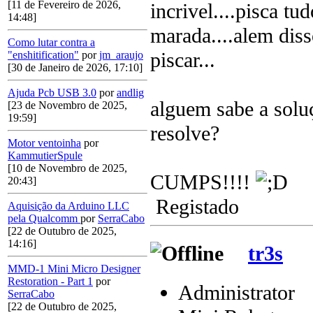
[11 de Fevereiro de 2026,
incrivel....pisca t
14:48]
marada....alem dis
Como lutar contra a
piscar...
"enshitification"
por
jm_araujo
[30 de Janeiro de 2026, 17:10]
Ajuda Pcb USB 3.0
por
andlig
alguem sabe a solu
[23 de Novembro de 2025,
19:59]
resolve?
Motor ventoinha
por
KammutierSpule
[10 de Novembro de 2025,
CUMPS!!!!
20:43]
Registado
Aquisição da Arduino LLC
pela Qualcomm
por
SerraCabo
[22 de Outubro de 2025,
14:16]
tr3s
MMD-1 Mini Micro Designer
Restoration - Part 1
por
Administrator
SerraCabo
[22 de Outubro de 2025,