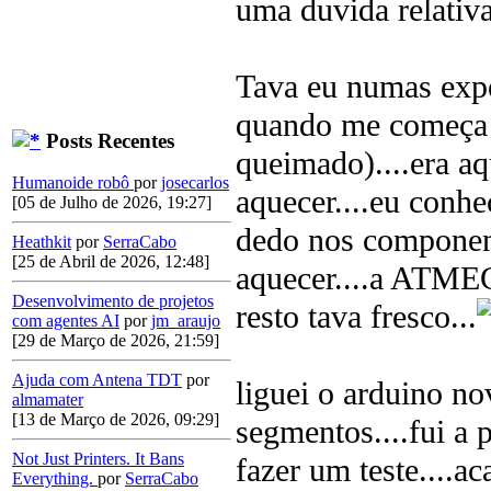
uma duvida relativ
Tava eu numas expe
quando me começa a
Posts Recentes
queimado)....era aq
Humanoide robô
por
josecarlos
aquecer....eu conh
[05 de Julho de 2026, 19:27]
dedo nos component
Heathkit
por
SerraCabo
[25 de Abril de 2026, 12:48]
aquecer....a ATMEG
Desenvolvimento de projetos
resto tava fresco...
com agentes AI
por
jm_araujo
[29 de Março de 2026, 21:59]
Ajuda com Antena TDT
por
liguei o arduino n
almamater
[13 de Março de 2026, 09:29]
segmentos....fui a 
Not Just Printers. It Bans
fazer um teste....a
Everything.
por
SerraCabo