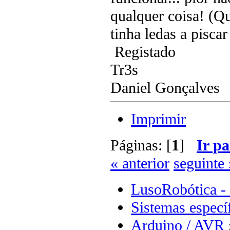
qualquer coisa! (Q
tinha ledas a piscar
Registado
Tr3s
Daniel Gonçalves
Imprimir
Páginas: [
1
]
Ir pa
« anterior
seguinte 
LusoRobótica -
Sistemas especí
Arduino / AVR