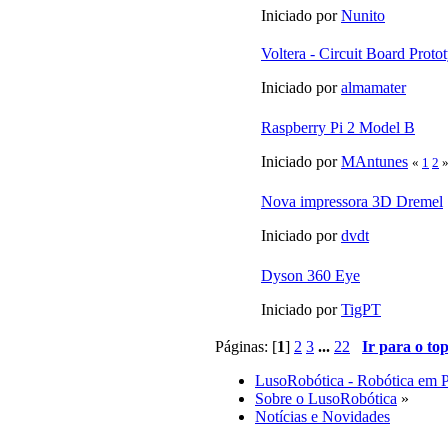
Iniciado por
Nunito
Voltera - Circuit Board Prot
Iniciado por
almamater
Raspberry Pi 2 Model B
Iniciado por
MAntunes
«
1
2
Nova impressora 3D Dremel
Iniciado por
dvdt
Dyson 360 Eye
Iniciado por
TigPT
Páginas: [
1
]
2
3
...
22
Ir para o to
LusoRobótica - Robótica em 
Sobre o LusoRobótica
»
Notícias e Novidades