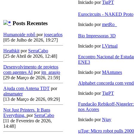
Iniciado por
TigPT
Eurocircuits - NAKED Proto
Posts Recentes
Iniciado por
metRo_
Humanoide robô
por
josecarlos
Bio Impressoras 3D
[05 de Julho de 2026, 19:27]
Iniciado por
LVirtual
Heathkit
por
SerraCabo
[25 de Abril de 2026, 12:48]
Encontro Nacional de Estudan
ENE3
Desenvolvimento de projetos
com agentes AI
por
jm_araujo
Iniciado por
MAntunes
[29 de Março de 2026, 21:59]
Alphabet concorda com vend
Ajuda com Antena TDT
por
Iniciado por
TigPT
almamater
[13 de Março de 2026, 09:29]
Fundação Rebikoff-Niggeler:
nos Açores
Not Just Printers. It Bans
Everything.
por
SerraCabo
Iniciado por
Njay
[11 de Fevereiro de 2026,
14:48]
µTug: Micro robot pulls 2000 