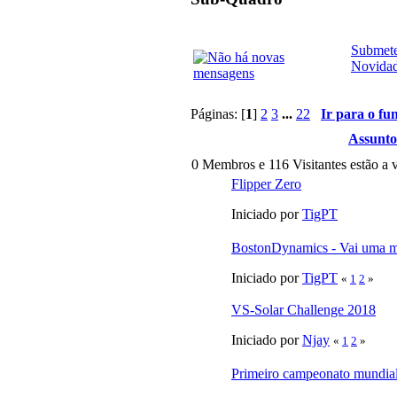
Submete
Novida
Páginas: [
1
]
2
3
...
22
Ir para o fu
Assunto
0 Membros e 116 Visitantes estão a v
Flipper Zero
Iniciado por
TigPT
BostonDynamics - Vai uma 
Iniciado por
TigPT
«
1
2
»
VS-Solar Challenge 2018
Iniciado por
Njay
«
1
2
»
Primeiro campeonato mundial