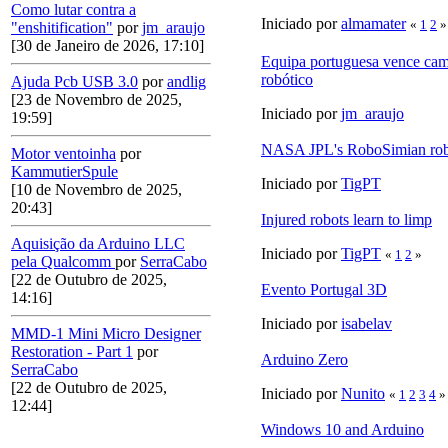
Como lutar contra a
Iniciado por
almamater
«
1
2
»
"enshitification"
por
jm_araujo
[30 de Janeiro de 2026, 17:10]
Equipa portuguesa vence cam
robótico
Ajuda Pcb USB 3.0
por
andlig
[23 de Novembro de 2025,
Iniciado por
jm_araujo
19:59]
NASA JPL's RoboSimian ro
Motor ventoinha
por
KammutierSpule
Iniciado por
TigPT
[10 de Novembro de 2025,
20:43]
Injured robots learn to limp
Aquisição da Arduino LLC
Iniciado por
TigPT
«
1
2
»
pela Qualcomm
por
SerraCabo
[22 de Outubro de 2025,
Evento Portugal 3D
14:16]
Iniciado por
isabelav
MMD-1 Mini Micro Designer
Restoration - Part 1
por
Arduino Zero
SerraCabo
[22 de Outubro de 2025,
Iniciado por
Nunito
«
1
2
3
4
»
12:44]
Windows 10 and Arduino