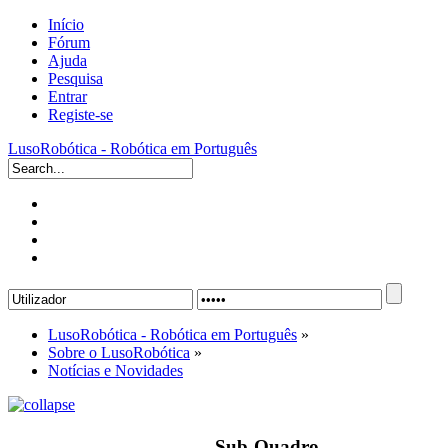
Início
Fórum
Ajuda
Pesquisa
Entrar
Registe-se
LusoRobótica - Robótica em Português
LusoRobótica - Robótica em Português
»
Sobre o LusoRobótica
»
Notícias e Novidades
Sub-Quadro