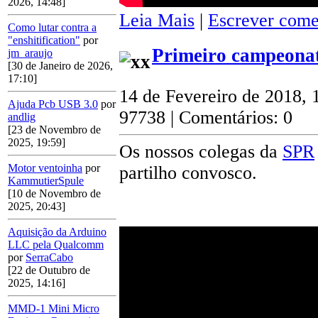
2026, 14:48]
Leia Mais
|
Escrever come
Como lutar contra a
"enshitification"
por
Primeiro campeonat
jm_araujo
[30 de Janeiro de 2026,
17:10]
14 de Fevereiro de 2018, 
Ajuda Pcb USB 3.0
por
97738 | Comentários: 0
andlig
[23 de Novembro de
2025, 19:59]
Os nossos colegas da
SPR
Motor ventoinha
por
partilho convosco.
KammutierSpule
[10 de Novembro de
2025, 20:43]
Aquisição da Arduino
LLC pela Qualcomm
por
SerraCabo
[22 de Outubro de
2025, 14:16]
MMD-1 Mini Micro