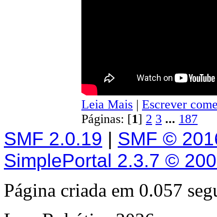
Leia Mais
|
Escrever come
Páginas: [
1
]
2
3
...
187
SMF 2.0.19
|
SMF © 201
SimplePortal 2.3.7 © 20
Página criada em 0.057 se