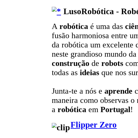
LusoRobótica - Robó
A
robótica
é uma das
ciê
fusão harmoniosa entre u
da robótica um excelente 
neste grandioso mundo da t
construção
de
robots
com
todas as
ideias
que nos sur
Junta-te a nós e
aprende
c
maneira como observas o
a
robótica
em
Portugal
!
Flipper Zero