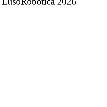
LusoRobótica 2026