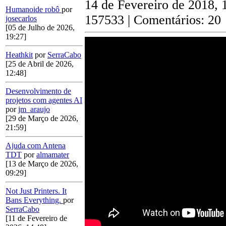
14 de Fevereiro de 2018, 
Humanoide robô
por
157533 | Comentários: 20
josecarlos
[05 de Julho de 2026,
19:27]
Heathkit
por
SerraCabo
[25 de Abril de 2026,
12:48]
Desenvolvimento de
projetos com agentes AI
por
jm_araujo
[29 de Março de 2026,
21:59]
Ajuda com Antena
TDT
por
almamater
[13 de Março de 2026,
09:29]
Not Just Printers. It
Bans Everything.
por
SerraCabo
[11 de Fevereiro de