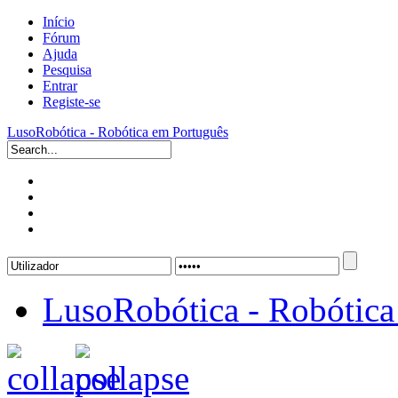
Início
Fórum
Ajuda
Pesquisa
Entrar
Registe-se
LusoRobótica - Robótica em Português
LusoRobótica - Robótica