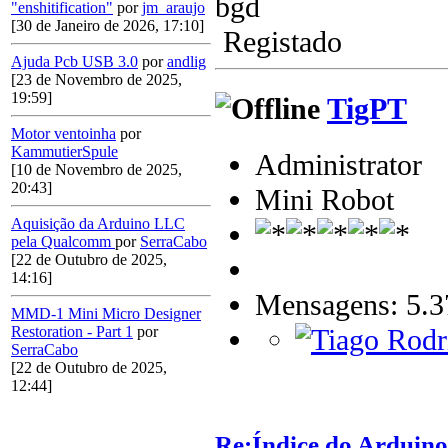
bgd
"enshitification"
por
jm_araujo
[30 de Janeiro de 2026, 17:10]
Registado
Ajuda Pcb USB 3.0
por
andlig
[23 de Novembro de 2025,
19:59]
TigPT
Motor ventoinha
por
KammutierSpule
Administrator
[10 de Novembro de 2025,
20:43]
Mini Robot
Aquisição da Arduino LLC
pela Qualcomm
por
SerraCabo
[22 de Outubro de 2025,
14:16]
Mensagens: 5.3
MMD-1 Mini Micro Designer
Restoration - Part 1
por
SerraCabo
[22 de Outubro de 2025,
12:44]
Re:Índice do Arduino