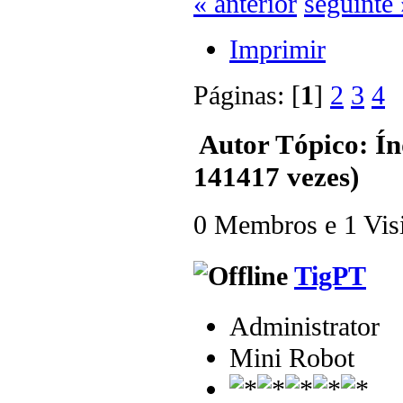
« anterior
seguinte 
Imprimir
Páginas: [
1
]
2
3
4
Autor
Tópico: Ín
141417 vezes)
0 Membros e 1 Visit
TigPT
Administrator
Mini Robot