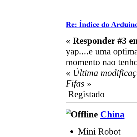
Re: Índice do Arduin
«
Responder #3 e
yap....e uma optima
momento nao tenh
«
Última modificaç
Fifas
»
Registado
China
Mini Robot