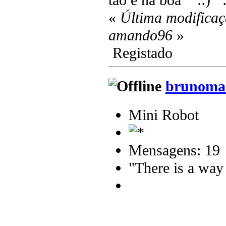
tão é na boa
«
Última modificaç
amando96
»
Registado
brunomar
Mini Robot
Mensagens: 19
"There is a way