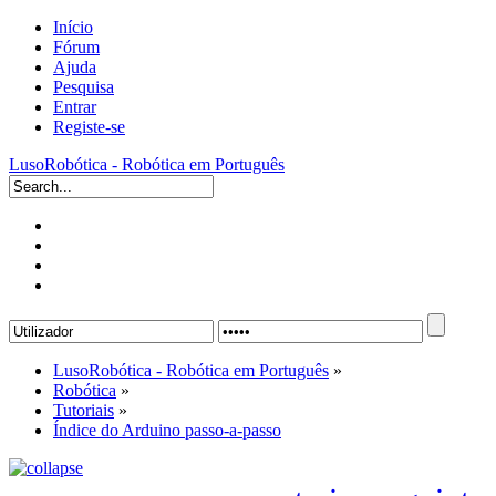
Início
Fórum
Ajuda
Pesquisa
Entrar
Registe-se
LusoRobótica - Robótica em Português
LusoRobótica - Robótica em Português
»
Robótica
»
Tutoriais
»
Índice do Arduino passo-a-passo