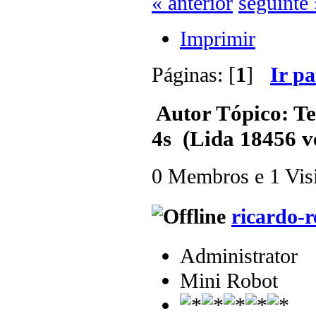
« anterior
seguinte 
Imprimir
Páginas: [
1
]
Ir p
Autor
Tópico: Tes
4s (Lida 18456 v
0 Membros e 1 Visit
ricardo-r
Administrator
Mini Robot