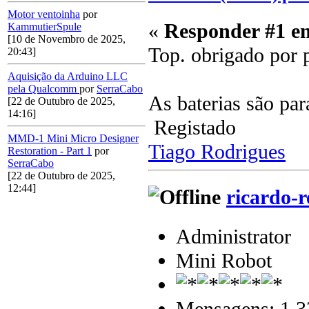
Motor ventoinha
por
«
Responder #1 e
KammutierSpule
[10 de Novembro de 2025,
Top. obrigado por p
20:43]
Aquisição da Arduino LLC
pela Qualcomm
por
SerraCabo
As baterias são pa
[22 de Outubro de 2025,
14:16]
Registado
MMD-1 Mini Micro Designer
Tiago Rodrigues
Restoration - Part 1
por
SerraCabo
[22 de Outubro de 2025,
12:44]
ricardo-r
Administrator
Mini Robot
Mensagens: 1.3