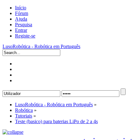
Início
Fórum
Ajuda
Pesquisa
Entrar
Registe-se
LusoRobótica - Robótica em Português
LusoRobótica - Robótica em Português
»
Robótica
»
Tutoriais
»
Teste (basico) para baterias LiPo de 2 a 4s