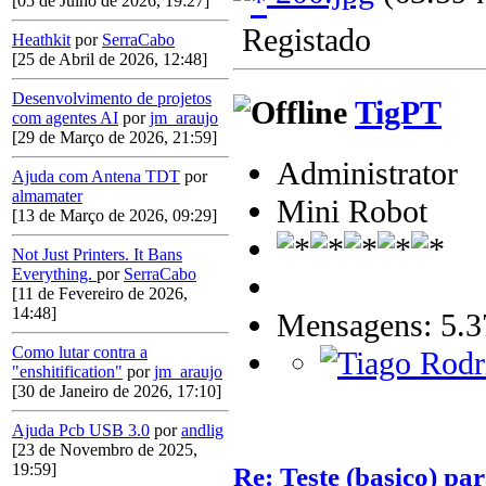
[05 de Julho de 2026, 19:27]
Registado
Heathkit
por
SerraCabo
[25 de Abril de 2026, 12:48]
Desenvolvimento de projetos
TigPT
com agentes AI
por
jm_araujo
[29 de Março de 2026, 21:59]
Administrator
Ajuda com Antena TDT
por
almamater
Mini Robot
[13 de Março de 2026, 09:29]
Not Just Printers. It Bans
Everything.
por
SerraCabo
[11 de Fevereiro de 2026,
14:48]
Mensagens: 5.3
Como lutar contra a
"enshitification"
por
jm_araujo
[30 de Janeiro de 2026, 17:10]
Ajuda Pcb USB 3.0
por
andlig
[23 de Novembro de 2025,
19:59]
Re: Teste (basico) par