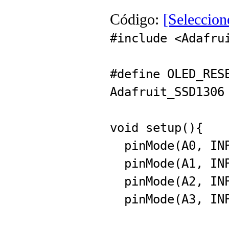
Código:
[Seleccion
#include <Adafru
#define OLED_RES
Adafruit_SSD1306
void setup(){
pinMode(A0, INP
pinMode(A1, INP
pinMode(A2, INP
pinMode(A3, INP