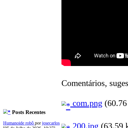
Comentários, sugest
com.png
(60.76 
Posts Recentes
Humanoide robô
por
josecarlos
200.jpg
(63.59 k