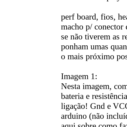
perf board, fios, h
macho p/ conector d
se não tiverem as r
ponham umas quant
o mais próximo pos
Imagem 1:
Nesta imagem, como
bateria e resistênc
ligação! Gnd e VCC
arduino (não incluí
aqui sobre como fa