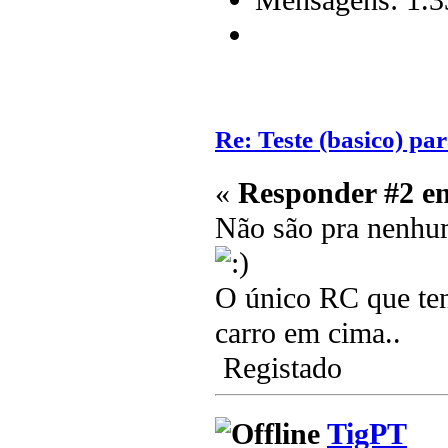
Re: Teste (basico) par
«
Responder #2 e
Não são pra nenhum
O único RC que te
carro em cima..
Registado
TigPT