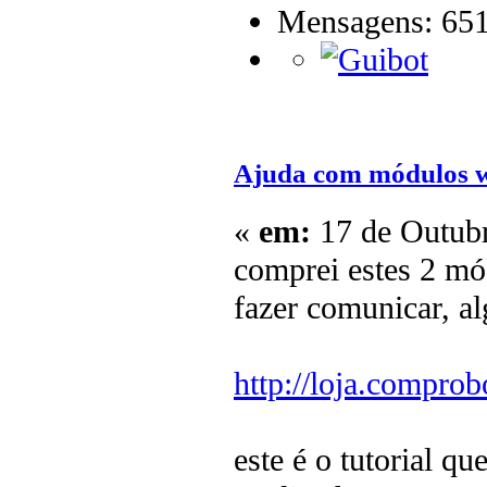
Mensagens: 65
Ajuda com módulos w
«
em:
17 de Outubr
comprei estes 2 mód
fazer comunicar, a
http://loja.compro
este é o tutorial 