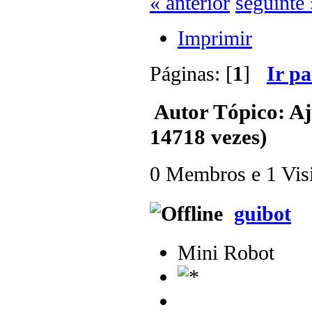
« anterior
seguinte 
Imprimir
Páginas: [
1
]
Ir p
Autor
Tópico: Aj
14718 vezes)
0 Membros e 1 Visit
guibot
Mini Robot