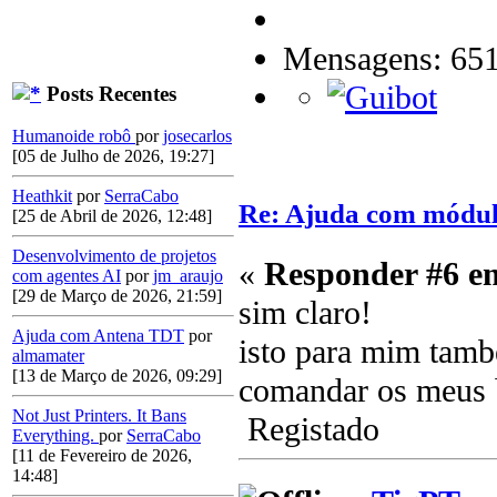
Mensagens: 65
Posts Recentes
Humanoide robô
por
josecarlos
[05 de Julho de 2026, 19:27]
Heathkit
por
SerraCabo
Re: Ajuda com módulo
[25 de Abril de 2026, 12:48]
Desenvolvimento de projetos
«
Responder #6 e
com agentes AI
por
jm_araujo
[29 de Março de 2026, 21:59]
sim claro!
Ajuda com Antena TDT
por
isto para mim tamb
almamater
[13 de Março de 2026, 09:29]
comandar os meu
Not Just Printers. It Bans
Registado
Everything.
por
SerraCabo
[11 de Fevereiro de 2026,
14:48]