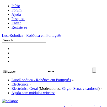
Início
Fórum
Ajuda
Pesquisa
Entrar
Registe-se
LusoRobótica - Robótica em Português
LusoRobótica - Robótica em Português
»
Electrónica
»
Electrónica Geral
(Moderadores:
Sérgio_Sena
,
vicardosof
) »
Ajuda com módulos wireless