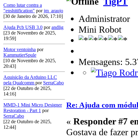
TigPT
Como lutar contra a
"enshitification"
por
jm_araujo
Administrator
[30 de Janeiro de 2026, 17:10]
Mini Robot
Ajuda Pcb USB 3.0
por
andlig
[23 de Novembro de 2025,
19:59]
Motor ventoinha
por
KammutierSpule
Mensagens: 5.3
[10 de Novembro de 2025,
20:43]
Aquisição da Arduino LLC
pela Qualcomm
por
SerraCabo
[22 de Outubro de 2025,
14:16]
Re: Ajuda com módulo
MMD-1 Mini Micro Designer
Restoration - Part 1
por
SerraCabo
«
Responder #7 e
[22 de Outubro de 2025,
12:44]
Gostava de fazer p