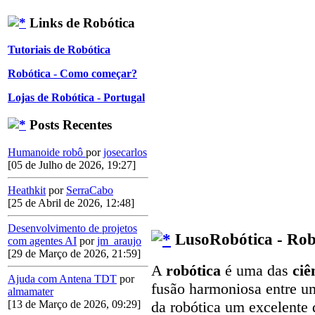
Links de Robótica
Tutoriais de Robótica
Robótica - Como começar?
Lojas de Robótica - Portugal
Posts Recentes
Humanoide robô
por
josecarlos
[05 de Julho de 2026, 19:27]
Heathkit
por
SerraCabo
[25 de Abril de 2026, 12:48]
Desenvolvimento de projetos
LusoRobótica - Rob
com agentes AI
por
jm_araujo
[29 de Março de 2026, 21:59]
A
robótica
é uma das
ciê
Ajuda com Antena TDT
por
fusão harmoniosa entre u
almamater
[13 de Março de 2026, 09:29]
da robótica um excelente 