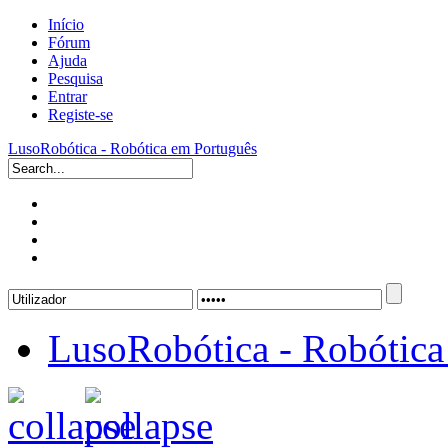
Início
Fórum
Ajuda
Pesquisa
Entrar
Registe-se
LusoRobótica - Robótica em Português
LusoRobótica - Robótica