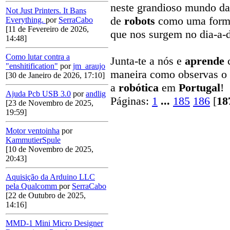
neste grandioso mundo da 
Not Just Printers. It Bans
de
robots
como uma form
Everything.
por
SerraCabo
[11 de Fevereiro de 2026,
que nos surgem no dia-a-d
14:48]
Como lutar contra a
Junta-te a nós e
aprende
"enshitification"
por
jm_araujo
maneira como observas o
[30 de Janeiro de 2026, 17:10]
a
robótica
em
Portugal
!
Ajuda Pcb USB 3.0
por
andlig
Páginas:
1
...
185
186
[
18
[23 de Novembro de 2025,
19:59]
Motor ventoinha
por
KammutierSpule
[10 de Novembro de 2025,
20:43]
Aquisição da Arduino LLC
pela Qualcomm
por
SerraCabo
[22 de Outubro de 2025,
14:16]
MMD-1 Mini Micro Designer