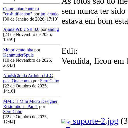
As fotos são do me
sem nunca ter sido 
Como lutar contra a
"enshitification"
por
jm_araujo
estava em bom esta
[30 de Janeiro de 2026, 17:10]
Ajuda Pcb USB 3.0
por
andlig
[23 de Novembro de 2025,
19:59]
Edit:
Motor ventoinha
por
KammutierSpule
Vendida, ficou em
[10 de Novembro de 2025,
20:43]
Aquisição da Arduino LLC
pela Qualcomm
por
SerraCabo
[22 de Outubro de 2025,
14:16]
MMD-1 Mini Micro Designer
Restoration - Part 1
por
SerraCabo
[22 de Outubro de 2025,
suporte-2.jpg
(3
12:44]