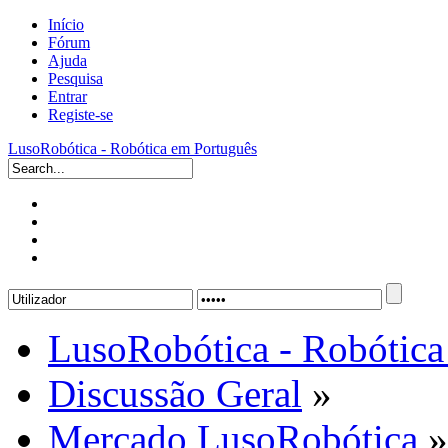
Início
Fórum
Ajuda
Pesquisa
Entrar
Registe-se
LusoRobótica - Robótica em Português
LusoRobótica - Robótica
Discussão Geral
»
Mercado LusoRobótica
»