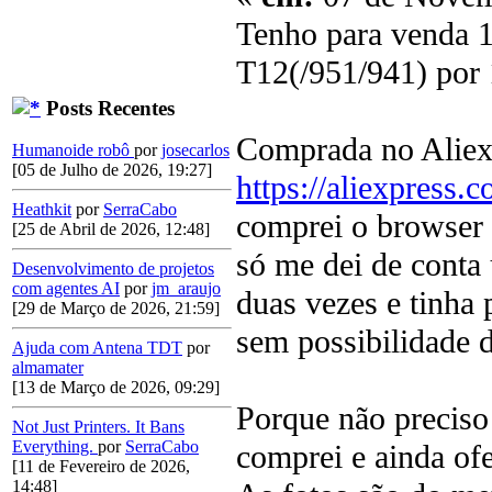
Tenho para venda 1 
T12(/951/941) por 1
Posts Recentes
Comprada no Aliex
Humanoide robô
por
josecarlos
[05 de Julho de 2026, 19:27]
https://aliexpress
Heathkit
por
SerraCabo
comprei o browser 
[25 de Abril de 2026, 12:48]
só me dei de conta 
Desenvolvimento de projetos
com agentes AI
por
jm_araujo
duas vezes e tinha
[29 de Março de 2026, 21:59]
sem possibilidade d
Ajuda com Antena TDT
por
almamater
[13 de Março de 2026, 09:29]
Porque não preciso
Not Just Printers. It Bans
Everything.
por
SerraCabo
comprei e ainda ofe
[11 de Fevereiro de 2026,
14:48]