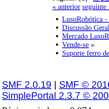
« anterior
seguinte 
LusoRobótica -
Discussão Gera
Mercado LusoR
Vende-se
»
Suporte ferro d
SMF 2.0.19
|
SMF © 201
SimplePortal 2.3.7 © 20