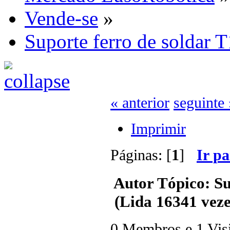
Vende-se
»
Suporte ferro de soldar 
« anterior
seguinte 
Imprimir
Páginas: [
1
]
Ir p
Autor
Tópico: Su
(Lida 16341 veze
0 Membros e 1 Visit