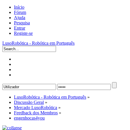
Início
Fórum
Ajuda
Pesquisa
Entrar
Registe-se
LusoRobótica - Robótica em Português
LusoRobótica - Robótica em Português
»
Discussão Geral
»
Mercado LusoRobótica
»
Feedback dos Membros
»
engenhocas4you