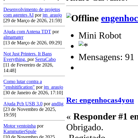
Desenvolvimento de projetos
com agentes AI
por
jm_araujo
engenhoc
[29 de Março de 2026, 21:59]
Ajuda com Antena TDT
por
Mini Robot
almamater
[13 de Março de 2026, 09:29]
Not Just Printers. It Bans
Mensagens: 91
Everything.
por
SerraCabo
[11 de Fevereiro de 2026,
14:48]
Como lutar contra a
"enshitification"
por
jm_araujo
[30 de Janeiro de 2026, 17:10]
Re: engenhocas4you
Ajuda Pcb USB 3.0
por
andlig
[23 de Novembro de 2025,
«
Responder #1 e
19:59]
Obrigado.
Motor ventoinha
por
KammutierSpule
[10 de Novembro de 2025,