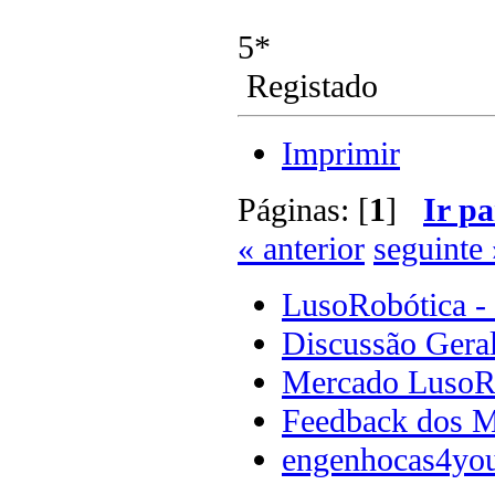
5*
Registado
Imprimir
Páginas: [
1
]
Ir pa
« anterior
seguinte 
LusoRobótica -
Discussão Gera
Mercado LusoR
Feedback dos 
engenhocas4yo