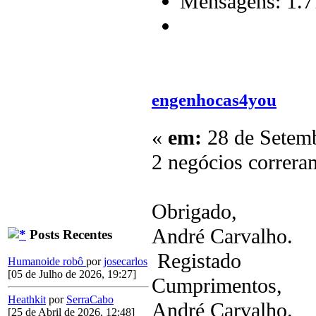
Mensagens: 1.7
engenhocas4you
«
em:
28 de Setemb
2 negócios correra
Obrigado,
André Carvalho.
Posts Recentes
Registado
Humanoide robô
por
josecarlos
[05 de Julho de 2026, 19:27]
Cumprimentos,
Heathkit
por
SerraCabo
André Carvalho.
[25 de Abril de 2026, 12:48]