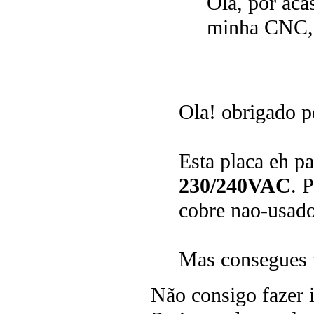
Olá, por aca
minha CNC, 
Ola! obrigado p
Esta placa eh pa
230/240VAC
. 
cobre nao-usado 
Mas consegues f
Não consigo fazer i