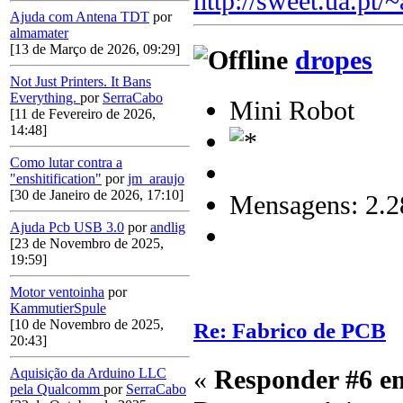
http://sweet.ua.pt/
Ajuda com Antena TDT
por
almamater
[13 de Março de 2026, 09:29]
dropes
Not Just Printers. It Bans
Everything.
por
SerraCabo
Mini Robot
[11 de Fevereiro de 2026,
14:48]
Como lutar contra a
"enshitification"
por
jm_araujo
[30 de Janeiro de 2026, 17:10]
Mensagens: 2.2
Ajuda Pcb USB 3.0
por
andlig
[23 de Novembro de 2025,
19:59]
Motor ventoinha
por
KammutierSpule
[10 de Novembro de 2025,
Re: Fabrico de PCB
20:43]
«
Responder #6 e
Aquisição da Arduino LLC
pela Qualcomm
por
SerraCabo