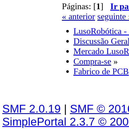
Páginas: [
1
]
Ir pa
« anterior
seguinte 
LusoRobótica -
Discussão Gera
Mercado LusoR
Compra-se
»
Fabrico de PCB
SMF 2.0.19
|
SMF © 201
SimplePortal 2.3.7 © 20