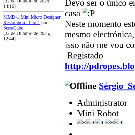
Devo ser o único e
[22 de Outubro de 2025,
14:16]
casa
MMD-1 Mini Micro Designer
Neste momento est
Restoration - Part 1
por
SerraCabo
mesmo electrónica, 
[22 de Outubro de 2025,
12:44]
isso não me vou c
Registado
http://pdropes.blo
Sérgio_S
Administrator
Mini Robot