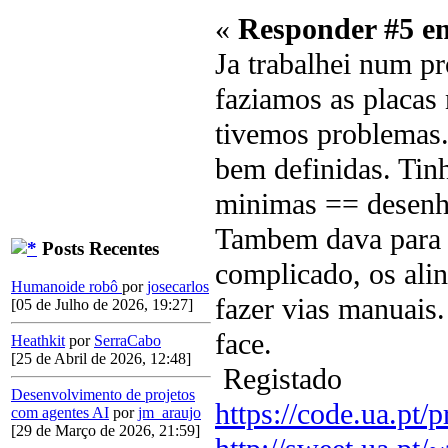
«
Responder #5 e
Ja trabalhei num p
faziamos as placa
tivemos problemas.
bem definidas. Tinh
minimas == desenha
Tambem dava para f
Posts Recentes
complicado, os ali
Humanoide robô
por
josecarlos
fazer vias manuais
[05 de Julho de 2026, 19:27]
face.
Heathkit
por
SerraCabo
[25 de Abril de 2026, 12:48]
Registado
Desenvolvimento de projetos
https://code.ua.pt/p
com agentes AI
por
jm_araujo
[29 de Março de 2026, 21:59]