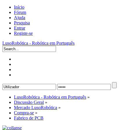
Início
Fórum
Ajuda
Pesquisa
Entrar
Registe-se
LusoRobótica - Robótica em Português
LusoRobótica - Robótica em Português
»
Discussão Geral
»
Mercado LusoRobótica
»
Compra-se
»
Fabrico de PCB