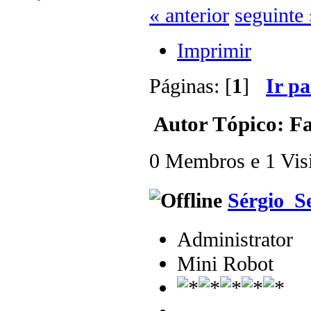
« anterior
seguinte 
Imprimir
Páginas: [
1
]
Ir p
Autor
Tópico: Fa
0 Membros e 1 Visit
Sérgio_S
Administrator
Mini Robot