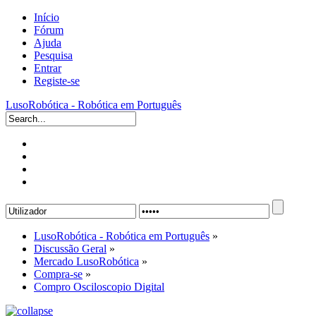
Início
Fórum
Ajuda
Pesquisa
Entrar
Registe-se
LusoRobótica - Robótica em Português
LusoRobótica - Robótica em Português
»
Discussão Geral
»
Mercado LusoRobótica
»
Compra-se
»
Compro Osciloscopio Digital