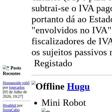
subtrai-se o IVA pago
portanto dá ao Estado
"envolvidos no IVA" 
fiscalizadores de I
os sujeitos passivos
Registado
Posts
Recentes
Humanoide robô
Hugu
por
josecarlos
[05 de Julho de
2026, 19:27]
Mini Robot
Heathkit
por
SerraCabo