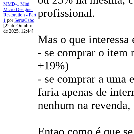
MMD-1 Mini
profissional.
Micro Designer
Restoration - Part
1
por
SerraCabo
[22 de Outubro
de 2025, 12:44]
Mas o que interessa é
- se comprar o item 
+19%)
- se comprar a uma 
faria apenas de inter
nenhum na revenda,
Entao como é que se