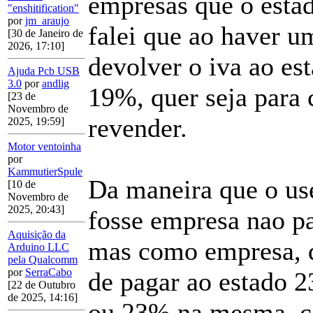
empresas que o estad
"enshitification"
por
jm_araujo
falei que ao haver 
[30 de Janeiro de
2026, 17:10]
devolver o iva ao es
Ajuda Pcb USB
3.0
por
andlig
19%, quer seja para 
[23 de
Novembro de
revender.
2025, 19:59]
Motor ventoinha
por
KammutierSpule
Da maneira que o use
[10 de
Novembro de
2025, 20:43]
fosse empresa nao p
Aquisição da
mas como empresa, q
Arduino LLC
pela Qualcomm
por
SerraCabo
de pagar ao estado 2
[22 de Outubro
de 2025, 14:16]
ou 23% na mesma, ca