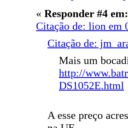
«
Responder #4 em
Citação de: lion em 
Citação de: jm_ar
Mais um bocadi
http://www.bat
DS1052E.html
A esse preço acres
na UE