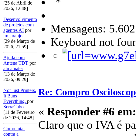
[25 de Abril de
2026, 12:48]
Desenvolvimento
Mensagens: 5.602
de projetos com
agentes AI
por
jm_araujo
Keyboard not foun
[29 de Março de
2026, 21:59]
Ajuda com
Antena TDT
por
almamater
[13 de Março de
2026, 09:29]
Re: Compro Osciloscopi
Not Just Printers.
It Bans
Everything.
por
SerraCabo
«
Responder #6 em
[11 de Fevereiro
de 2026, 14:48]
Claro que o IVA é pa
Como lutar
contra a