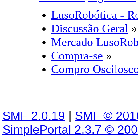
LusoRobótica - R
Discussão Geral
»
Mercado LusoRob
Compra-se
»
Compro Oscilosco
SMF 2.0.19
|
SMF © 201
SimplePortal 2.3.7 © 20