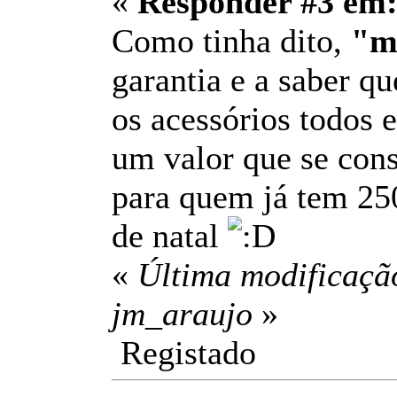
«
Responder #3 em
Como tinha dito,
"m
garantia e a saber qu
os acessórios todos 
um valor que se con
para quem já tem 250
de natal
«
Última modificaçã
jm_araujo
»
Registado