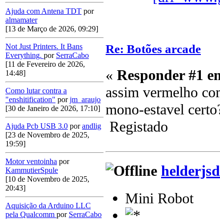
Ajuda com Antena TDT
por
almamater
[13 de Março de 2026, 09:29]
Re: Botões arcade
Not Just Printers. It Bans
Everything.
por
SerraCabo
[11 de Fevereiro de 2026,
«
Responder #1 e
14:48]
assim vermelho com
Como lutar contra a
"enshitification"
por
jm_araujo
mono-estavel certo
[30 de Janeiro de 2026, 17:10]
Registado
Ajuda Pcb USB 3.0
por
andlig
[23 de Novembro de 2025,
19:59]
Motor ventoinha
por
helderjsd
KammutierSpule
[10 de Novembro de 2025,
20:43]
Mini Robot
Aquisição da Arduino LLC
pela Qualcomm
por
SerraCabo