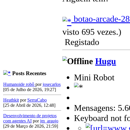
botao-arcade-2
visto 695 vezes.)
Registado
Hugu
Posts Recentes
Mini Robot
Humanoide robô
por
josecarlos
[05 de Julho de 2026, 19:27]
Heathkit
por
SerraCabo
[25 de Abril de 2026, 12:48]
Mensagens: 5.6
Keyboard not fo
Desenvolvimento de projetos
com agentes AI
por
jm_araujo
[29 de Março de 2026, 21:59]