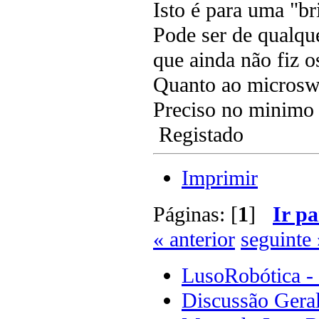
Isto é para uma "br
Pode ser de qualqu
que ainda não fiz 
Quanto ao microswit
Preciso no minimo
Registado
Imprimir
Páginas: [
1
]
Ir pa
« anterior
seguinte 
LusoRobótica -
Discussão Gera