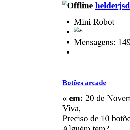
helderjsd
Mini Robot
Mensagens: 14
Botões arcade
«
em:
20 de Novem
Viva,
Preciso de 10 botõ
Alguém tem?