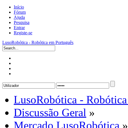
Início
Fórum
Ajuda
Pesquisa
Entrar
Registe-se
LusoRobótica - Robótica em Português
LusoRobótica - Robótica
Discussão Geral
»
Mercado LusoRobótica
»