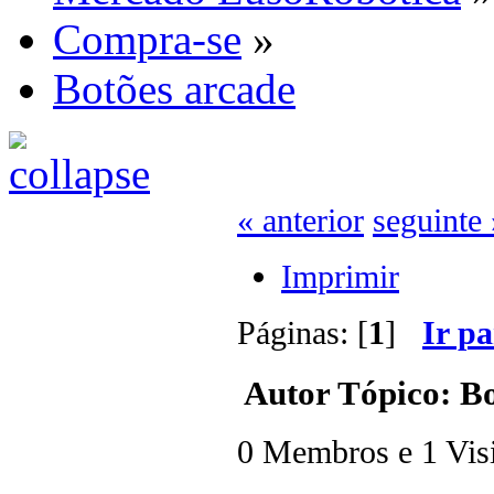
Compra-se
»
Botões arcade
« anterior
seguinte 
Imprimir
Páginas: [
1
]
Ir p
Autor
Tópico: Bo
0 Membros e 1 Visit