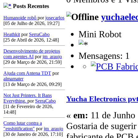
Posts Recentes
yuchaelec
Humanoide robô
por
josecarlos
[05 de Julho de 2026, 19:27]
Mini Robot
Heathkit
por
SerraCabo
[25 de Abril de 2026, 12:48]
Desenvolvimento de projetos
Mensagens: 1
com agentes AI
por
jm_araujo
[29 de Março de 2026, 21:59]
Ajuda com Antena TDT
por
almamater
[13 de Março de 2026, 09:29]
Not Just Printers. It Bans
Yucha Electronics pvt
Everything.
por
SerraCabo
[11 de Fevereiro de 2026,
14:48]
«
em:
11 de Junho 
Como lutar contra a
Gostaria de sugerir
"enshitification"
por
jm_araujo
fabricante de PCB 
[30 de Janeiro de 2026, 17:10]