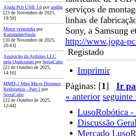
serviços de montag
Ajuda Pcb USB 3.0
por
andlig
[23 de Novembro de 2025,
linhas de fabricaç
19:59]
Sony, a Samsung etc
Motor ventoinha
por
KammutierSpule
http://www.joga-p
[10 de Novembro de 2025,
20:43]
Registado
Aquisição da Arduino LLC
pela Qualcomm
por
SerraCabo
[22 de Outubro de 2025,
Imprimir
14:16]
Páginas: [
1
]
Ir pa
MMD-1 Mini Micro Designer
Restoration - Part 1
por
« anterior
seguinte 
SerraCabo
[22 de Outubro de 2025,
12:44]
LusoRobótica -
Discussão Gera
Mercado LusoR