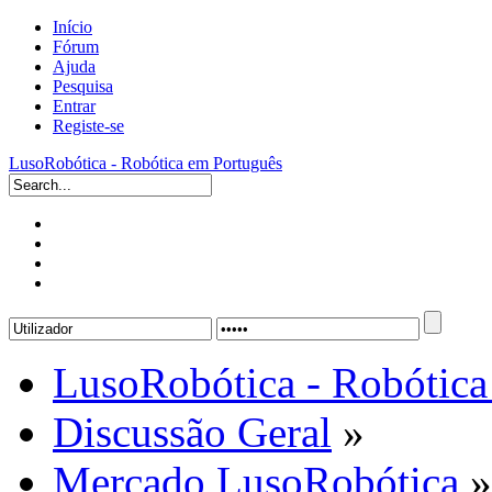
Início
Fórum
Ajuda
Pesquisa
Entrar
Registe-se
LusoRobótica - Robótica em Português
LusoRobótica - Robótica
Discussão Geral
»
Mercado LusoRobótica
»