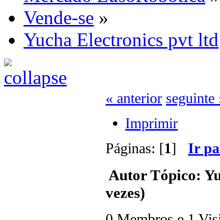
Vende-se
»
Yucha Electronics pvt ltd
« anterior
seguinte 
Imprimir
Páginas: [
1
]
Ir p
Autor
Tópico: Yu
vezes)
0 Membros e 1 Visit