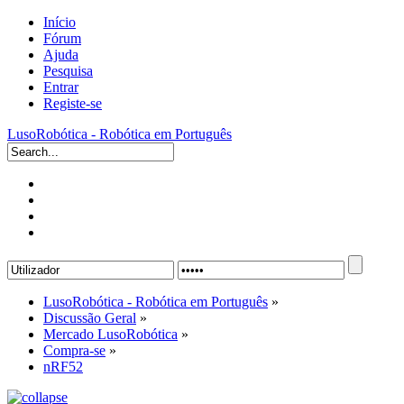
Início
Fórum
Ajuda
Pesquisa
Entrar
Registe-se
LusoRobótica - Robótica em Português
LusoRobótica - Robótica em Português
»
Discussão Geral
»
Mercado LusoRobótica
»
Compra-se
»
nRF52