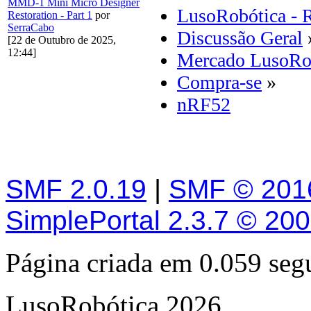
MMD-1 Mini Micro Designer
LusoRobótica - 
Restoration - Part 1
por
SerraCabo
Discussão Geral
[22 de Outubro de 2025,
12:44]
Mercado LusoRo
Compra-se
»
nRF52
SMF 2.0.19
|
SMF © 201
SimplePortal 2.3.7 © 20
Página criada em 0.059 se
LusoRobótica 2026