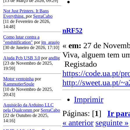
[13 de Março de 2026, 09:29]
Not Just Printers. It Bans
Everything.
por
SerraCabo
[11 de Fevereiro de 2026,
14:48]
nRF52
Como lutar contra a
"enshitification"
por
jm_araujo
«
em:
27 de Novembr
[30 de Janeiro de 2026, 17:10]
Viva, alguem tem um
Ajuda Pcb USB 3.0
por
andlig
Registado
[23 de Novembro de 2025,
19:59]
https://code.ua.pt/pr
Motor ventoinha
por
http://sweet.ua.pt/~
KammutierSpule
[10 de Novembro de 2025,
20:43]
Imprimir
Aquisição da Arduino LLC
pela Qualcomm
por
SerraCabo
Páginas: [
1
]
Ir par
[22 de Outubro de 2025,
« anterior
seguinte »
14:16]