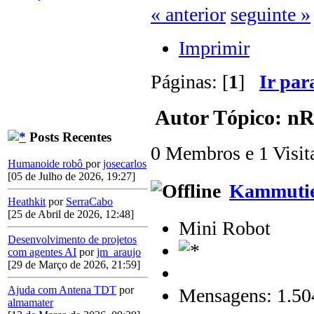
« anterior
seguinte »
Imprimir
Páginas: [
1
]
Ir par
Autor
Tópico: nR
Posts Recentes
0 Membros e 1 Visitan
Humanoide robô
por
josecarlos
[05 de Julho de 2026, 19:27]
Kammutie
Heathkit
por
SerraCabo
[25 de Abril de 2026, 12:48]
Mini Robot
Desenvolvimento de projetos
com agentes AI
por
jm_araujo
[29 de Março de 2026, 21:59]
Ajuda com Antena TDT
por
Mensagens: 1.50
almamater