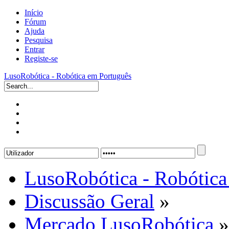
Início
Fórum
Ajuda
Pesquisa
Entrar
Registe-se
LusoRobótica - Robótica em Português
LusoRobótica - Robótica
Discussão Geral
»
Mercado LusoRobótica
»