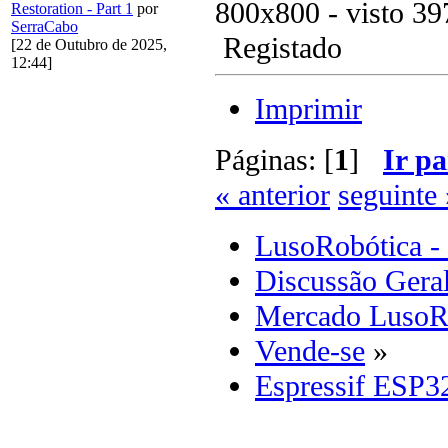
800x800 - visto 39
Restoration - Part 1
por
SerraCabo
Registado
[22 de Outubro de 2025,
12:44]
Imprimir
Páginas: [
1
]
Ir pa
« anterior
seguinte 
LusoRobótica -
Discussão Gera
Mercado LusoR
Vende-se
»
Espressif ESP