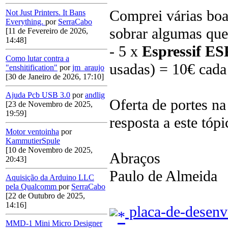
Comprei várias bo
Not Just Printers. It Bans
Everything.
por
SerraCabo
sobrar algumas que
[11 de Fevereiro de 2026,
14:48]
- 5 x
Espressif E
Como lutar contra a
usadas) = 10€ cada
"enshitification"
por
jm_araujo
[30 de Janeiro de 2026, 17:10]
Ajuda Pcb USB 3.0
por
andlig
Oferta de portes n
[23 de Novembro de 2025,
19:59]
resposta a este tópi
Motor ventoinha
por
KammutierSpule
[10 de Novembro de 2025,
Abraços
20:43]
Paulo de Almeida
Aquisição da Arduino LLC
pela Qualcomm
por
SerraCabo
[22 de Outubro de 2025,
14:16]
placa-de-desenv
MMD-1 Mini Micro Designer