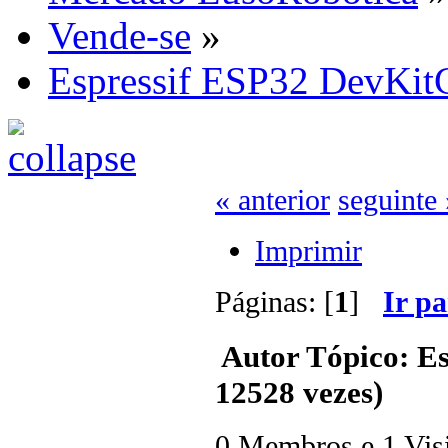
Vende-se
»
Espressif ESP32 DevKit
« anterior
seguinte 
Imprimir
Páginas: [
1
]
Ir p
Autor
Tópico: E
12528 vezes)
0 Membros e 1 Visit