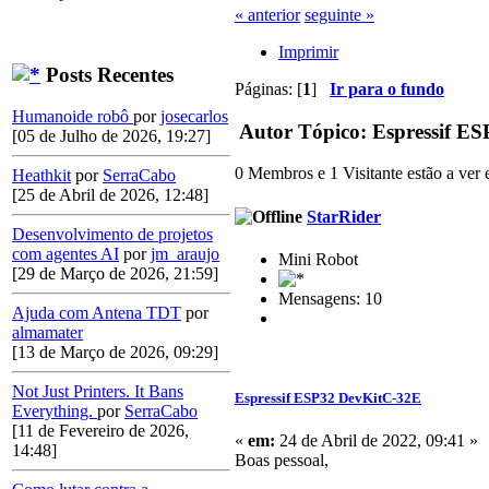
« anterior
seguinte »
Imprimir
Posts Recentes
Páginas: [
1
]
Ir para o fundo
Humanoide robô
por
josecarlos
Autor
Tópico: Espressif ES
[05 de Julho de 2026, 19:27]
0 Membros e 1 Visitante estão a ver e
Heathkit
por
SerraCabo
[25 de Abril de 2026, 12:48]
StarRider
Desenvolvimento de projetos
com agentes AI
por
jm_araujo
Mini Robot
[29 de Março de 2026, 21:59]
Mensagens: 10
Ajuda com Antena TDT
por
almamater
[13 de Março de 2026, 09:29]
Not Just Printers. It Bans
Espressif ESP32 DevKitC-32E
Everything.
por
SerraCabo
[11 de Fevereiro de 2026,
«
em:
24 de Abril de 2022, 09:41 »
14:48]
Boas pessoal,