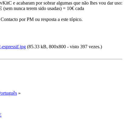
KitC e acabaram por sobrar algumas que não lhes vou dar uso:
E
(sem nunca terem sido usadas) = 10€ cada
 Contacto por PM ou resposta a este tópico.
espressif.jpg
(85.33 kB, 800x800 - visto 397 vezes.)
Português
»
E