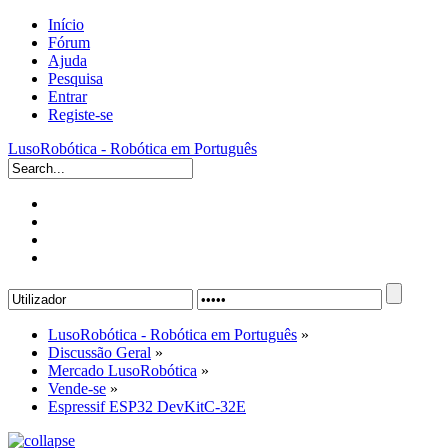
Início
Fórum
Ajuda
Pesquisa
Entrar
Registe-se
LusoRobótica - Robótica em Português
LusoRobótica - Robótica em Português
»
Discussão Geral
»
Mercado LusoRobótica
»
Vende-se
»
Espressif ESP32 DevKitC-32E