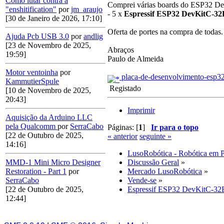
Como lutar contra a
Comprei várias boards do ESP32 Dev
"enshitification"
por
jm_araujo
- 5 x
Espressif ESP32 DevKitC-32
[30 de Janeiro de 2026, 17:10]
Oferta de portes na compra de todas.
Ajuda Pcb USB 3.0
por
andlig
[23 de Novembro de 2025,
Abraços
19:59]
Paulo de Almeida
Motor ventoinha
por
placa-de-desenvolvimento-esp32-
KammutierSpule
Registado
[10 de Novembro de 2025,
20:43]
Imprimir
Aquisição da Arduino LLC
pela Qualcomm
por
SerraCabo
Páginas: [
1
]
Ir para o topo
[22 de Outubro de 2025,
« anterior
seguinte »
14:16]
LusoRobótica - Robótica em 
Discussão Geral
»
MMD-1 Mini Micro Designer
Mercado LusoRobótica
»
Restoration - Part 1
por
Vende-se
»
SerraCabo
Espressif ESP32 DevKitC-32
[22 de Outubro de 2025,
12:44]