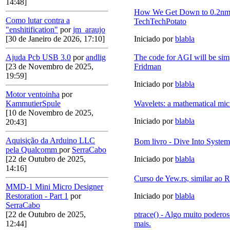
14:48]
How We Get Down to 0.2nm
Como lutar contra a
TechTechPotato
"enshitification"
por
jm_araujo
[30 de Janeiro de 2026, 17:10]
Iniciado por
blabla
Ajuda Pcb USB 3.0
por
andlig
The code for AGI will be si
[23 de Novembro de 2025,
Fridman
19:59]
Iniciado por
blabla
Motor ventoinha
por
KammutierSpule
Wavelets: a mathematical mi
[10 de Novembro de 2025,
Iniciado por
blabla
20:43]
Aquisição da Arduino LLC
Bom livro - Dive Into System
pela Qualcomm
por
SerraCabo
[22 de Outubro de 2025,
Iniciado por
blabla
14:16]
Curso de Yew.rs, similar ao 
MMD-1 Mini Micro Designer
Restoration - Part 1
por
Iniciado por
blabla
SerraCabo
[22 de Outubro de 2025,
ptrace() - Algo muito poderos
12:44]
mais.