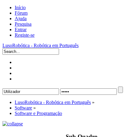
Início
Fórum
Ajuda
Pesquisa
Entrar
Registe-se
LusoRobótica - Robótica em Português
LusoRobótica - Robótica em Português
»
Software
»
Software e Programação
Sub-Quadro