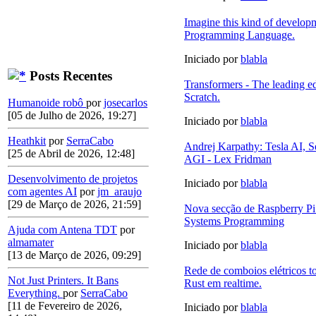
Imagine this kind of developm
Programming Language.
Iniciado por
blabla
Posts Recentes
Transformers - The leading 
Scratch.
Humanoide robô
por
josecarlos
[05 de Julho de 2026, 19:27]
Iniciado por
blabla
Heathkit
por
SerraCabo
Andrej Karpathy: Tesla AI, S
[25 de Abril de 2026, 12:48]
AGI - Lex Fridman
Desenvolvimento de projetos
Iniciado por
blabla
com agentes AI
por
jm_araujo
[29 de Março de 2026, 21:59]
Nova secção de Raspberry Pi
Systems Programming
Ajuda com Antena TDT
por
almamater
Iniciado por
blabla
[13 de Março de 2026, 09:29]
Rede de comboios elétricos 
Not Just Printers. It Bans
Rust em realtime.
Everything.
por
SerraCabo
[11 de Fevereiro de 2026,
Iniciado por
blabla