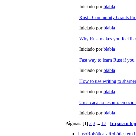
Iniciado por
blabla
Rust - Community Grants P
Iniciado por
blabla
Why Rust makes you feel li
Iniciado por
blabla
Fast way to learn Rust if yo
Iniciado por
blabla
How to use writing to sharpen
Iniciado por
blabla
Uma caça ao tesouro emocion
Iniciado por
blabla
Páginas: [
1
]
2
3
...
17
Ir para o to
LusoRobótica - Robótica em 