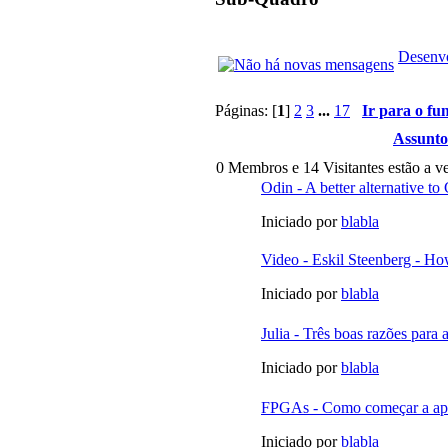
Desenvo
Páginas: [
1
]
2
3
...
17
Ir para o fu
Assunto
0 Membros e 14 Visitantes estão a ve
Odin - A better alternative t
Iniciado por
blabla
Video - Eskil Steenberg - Ho
Iniciado por
blabla
Julia - Três boas razões para 
Iniciado por
blabla
FPGAs - Como começar a apr
Iniciado por
blabla