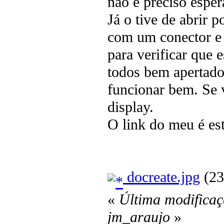
não é preciso esper
Já o tive de abrir 
com um conector e 
para verificar que 
todos bem apertados
funcionar bem. Se v
display.
O link do meu é es
docreate.jpg
(23
«
Última modificaç
jm_araujo
»