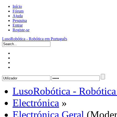
Início
Fórum
Ajuda
Pesquisa
Entrar
Registe-se
LusoRobótica - Robótica em Português
LusoRobótica - Robótica
Electrónica
»
Electrónica Geral
(Moder