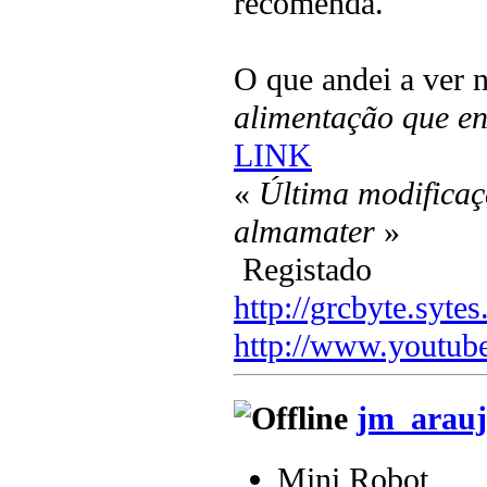
recomenda.
O que andei a ver n
alimentação que en
LINK
«
Última modificaç
almamater
»
Registado
http://grcbyte.sytes
http://www.youtub
jm_arauj
Mini Robot