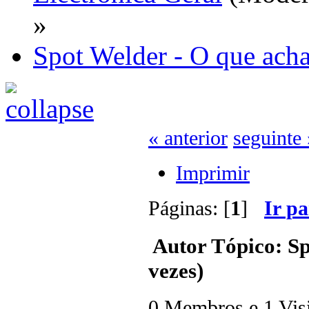
»
Spot Welder - O que ach
« anterior
seguinte 
Imprimir
Páginas: [
1
]
Ir p
Autor
Tópico: Sp
vezes)
0 Membros e 1 Visit