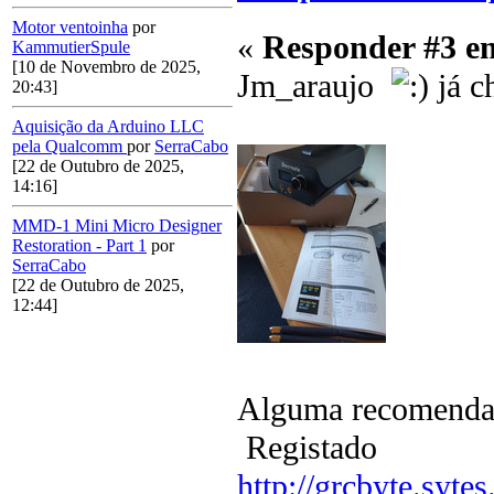
Motor ventoinha
por
«
Responder #3 e
KammutierSpule
[10 de Novembro de 2025,
Jm_araujo
já c
20:43]
Aquisição da Arduino LLC
pela Qualcomm
por
SerraCabo
[22 de Outubro de 2025,
14:16]
MMD-1 Mini Micro Designer
Restoration - Part 1
por
SerraCabo
[22 de Outubro de 2025,
12:44]
Alguma recomendaç
Registado
http://grcbyte.sytes