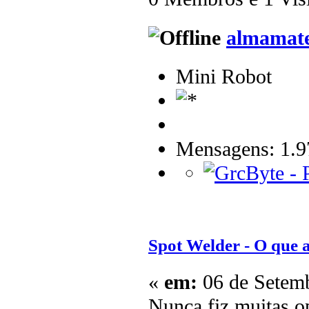
almamat
Mini Robot
Mensagens: 1.9
Spot Welder - O que
«
em:
06 de Setemb
Nunca fiz muitas o