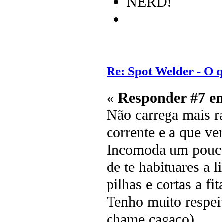
NERD!
Re: Spot Welder - O
«
Responder #7 e
Não carrega mais ra
corrente e a que v
Incomoda um pouco 
de te habituares a 
pilhas e cortas a fit
Tenho muito respei
chame cagaço).