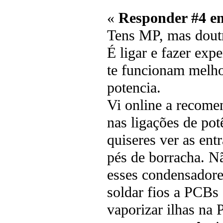
«
Responder #4 e
Tens MP, mas dout
É ligar e fazer exp
te funcionam melhor
potencia.
Vi online a recomen
nas ligações de po
quiseres ver as ent
pés de borracha. Nã
esses condensadore
soldar fios a PCBs
vaporizar ilhas na 