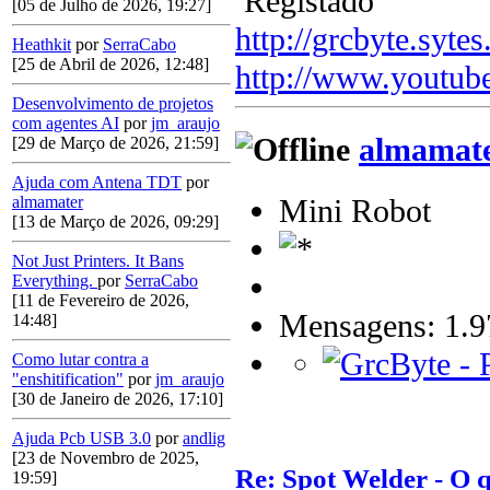
Registado
[05 de Julho de 2026, 19:27]
http://grcbyte.sytes
Heathkit
por
SerraCabo
[25 de Abril de 2026, 12:48]
http://www.youtub
Desenvolvimento de projetos
com agentes AI
por
jm_araujo
almamat
[29 de Março de 2026, 21:59]
Ajuda com Antena TDT
por
Mini Robot
almamater
[13 de Março de 2026, 09:29]
Not Just Printers. It Bans
Everything.
por
SerraCabo
[11 de Fevereiro de 2026,
Mensagens: 1.9
14:48]
Como lutar contra a
"enshitification"
por
jm_araujo
[30 de Janeiro de 2026, 17:10]
Ajuda Pcb USB 3.0
por
andlig
[23 de Novembro de 2025,
Re: Spot Welder - O
19:59]