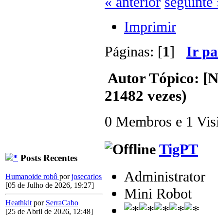
« anterior
seguinte 
Imprimir
Páginas: [
1
]
Ir p
Autor
Tópico: [
21482 vezes)
0 Membros e 1 Visit
TigPT
Posts Recentes
Administrator
Humanoide robô
por
josecarlos
[05 de Julho de 2026, 19:27]
Mini Robot
Heathkit
por
SerraCabo
[25 de Abril de 2026, 12:48]