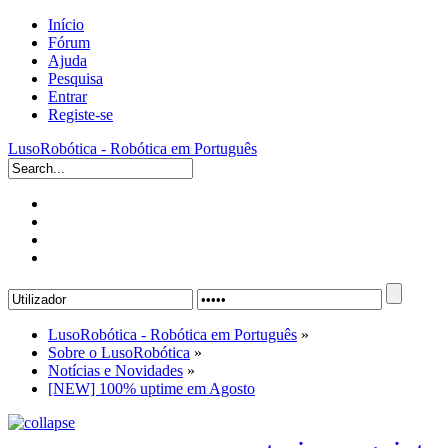
Início
Fórum
Ajuda
Pesquisa
Entrar
Registe-se
LusoRobótica - Robótica em Português
LusoRobótica - Robótica em Português
»
Sobre o LusoRobótica
»
Notícias e Novidades
»
[NEW] 100% uptime em Agosto