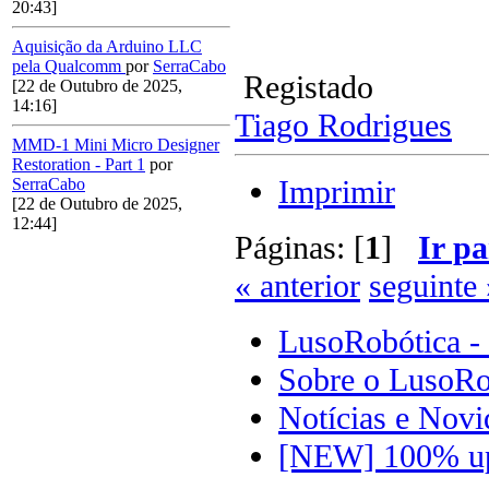
20:43]
Aquisição da Arduino LLC
pela Qualcomm
por
SerraCabo
Registado
[22 de Outubro de 2025,
14:16]
Tiago Rodrigues
MMD-1 Mini Micro Designer
Restoration - Part 1
por
Imprimir
SerraCabo
[22 de Outubro de 2025,
12:44]
Páginas: [
1
]
Ir pa
« anterior
seguinte 
LusoRobótica -
Sobre o LusoRo
Notícias e Novi
[NEW] 100% up