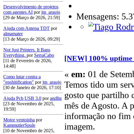
Desenvolvimento de projetos
com agentes AI
por
jm_araujo
Mensagens: 5.3
[29 de Março de 2026, 21:59]
Ajuda com Antena TDT
por
almamater
[13 de Março de 2026, 09:29]
Not Just Printers. It Bans
Everything.
por
SerraCabo
[NEW] 100% uptime 
[11 de Fevereiro de 2026,
14:48]
«
em:
01 de Setemb
Como lutar contra a
Temos tido um serv
"enshitification"
por
jm_araujo
[30 de Janeiro de 2026, 17:10]
gosto que partilho
Ajuda Pcb USB 3.0
por
andlig
mês de Agosto. A p
[23 de Novembro de 2025,
19:59]
informação no fim 
Motor ventoinha
por
imagem.
KammutierSpule
[10 de Novembro de 2025,