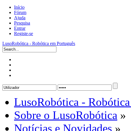
Início
Fórum
Ajuda
Pesquisa
Entrar
Registe-se
LusoRobótica - Robótica em Português
LusoRobótica - Robótica
Sobre o LusoRobótica
»
Notícias e Novidades
»