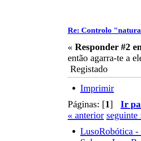
Re: Controlo "natura
«
Responder #2 e
então agarra-te a e
Registado
Imprimir
Páginas: [
1
]
Ir pa
« anterior
seguinte 
LusoRobótica -