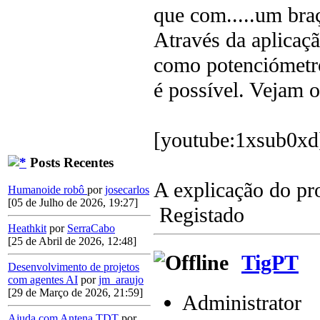
que com.....um br
Através da aplicaç
como potenciómetro
é possível. Vejam o
[youtube:1xsub0x
Posts Recentes
A explicação do pr
Humanoide robô
por
josecarlos
[05 de Julho de 2026, 19:27]
Registado
Heathkit
por
SerraCabo
[25 de Abril de 2026, 12:48]
TigPT
Desenvolvimento de projetos
com agentes AI
por
jm_araujo
[29 de Março de 2026, 21:59]
Administrator
Ajuda com Antena TDT
por