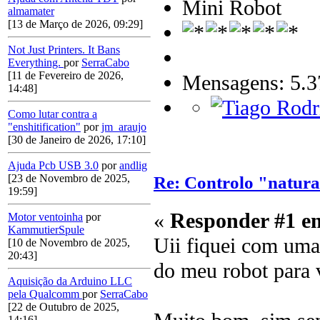
Mini Robot
almamater
[13 de Março de 2026, 09:29]
Not Just Printers. It Bans
Everything.
por
SerraCabo
[11 de Fevereiro de 2026,
Mensagens: 5.3
14:48]
Como lutar contra a
"enshitification"
por
jm_araujo
[30 de Janeiro de 2026, 17:10]
Ajuda Pcb USB 3.0
por
andlig
[23 de Novembro de 2025,
Re: Controlo "natura
19:59]
«
Responder #1 e
Motor ventoinha
por
KammutierSpule
Uii fiquei com uma
[10 de Novembro de 2025,
20:43]
do meu robot para v
Aquisição da Arduino LLC
pela Qualcomm
por
SerraCabo
[22 de Outubro de 2025,
14:16]