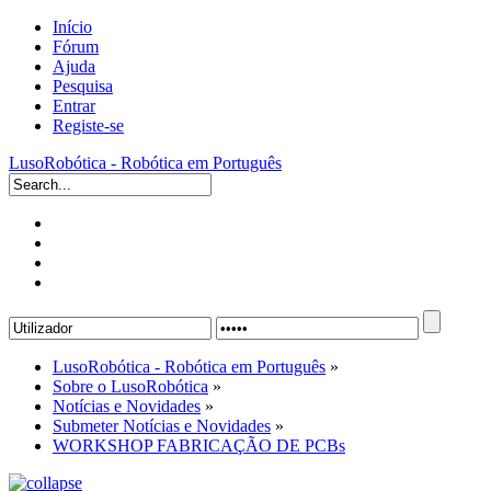
Início
Fórum
Ajuda
Pesquisa
Entrar
Registe-se
LusoRobótica - Robótica em Português
LusoRobótica - Robótica em Português
»
Sobre o LusoRobótica
»
Notícias e Novidades
»
Submeter Notícias e Novidades
»
WORKSHOP FABRICAÇÃO DE PCBs