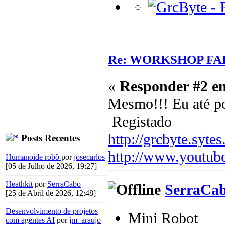
Re: WORKSHOP FA
«
Responder #2 e
Mesmo!!! Eu até po
Registado
http://grcbyte.sytes
Posts Recentes
http://www.youtub
Humanoide robô
por
josecarlos
[05 de Julho de 2026, 19:27]
Heathkit
por
SerraCabo
SerraCa
[25 de Abril de 2026, 12:48]
Desenvolvimento de projetos
Mini Robot
com agentes AI
por
jm_araujo