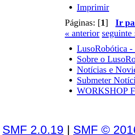
Imprimir
Páginas: [
1
]
Ir pa
« anterior
seguinte 
LusoRobótica -
Sobre o LusoRo
Notícias e Novi
Submeter Notíc
WORKSHOP F
SMF 2.0.19
|
SMF © 201