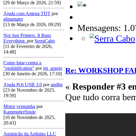
[29 de Março de 2026, 21:59]
Ajuda com Antena TDT
por
almamater
[13 de Março de 2026, 09:29]
Mensagens: 1.0
Not Just Printers. It Bans
Everything.
por
SerraCabo
[11 de Fevereiro de 2026,
14:48]
Como lutar contra a
"enshitification"
por
jm_araujo
Re: WORKSHOP FA
[30 de Janeiro de 2026, 17:10]
«
Responder #3 e
Ajuda Pcb USB 3.0
por
andlig
[23 de Novembro de 2025,
Que tudo corra be
19:59]
Motor ventoinha
por
KammutierSpule
[10 de Novembro de 2025,
20:43]
Aquisição da Arduino LLC