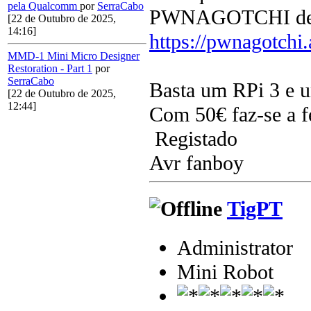
pela Qualcomm
por
SerraCabo
PWNAGOTCHI deve 
[22 de Outubro de 2025,
14:16]
https://pwnagotchi.
MMD-1 Mini Micro Designer
Restoration - Part 1
por
SerraCabo
Basta um RPi 3 e u
[22 de Outubro de 2025,
12:44]
Com 50€ faz-se a fe
Registado
Avr fanboy
TigPT
Administrator
Mini Robot