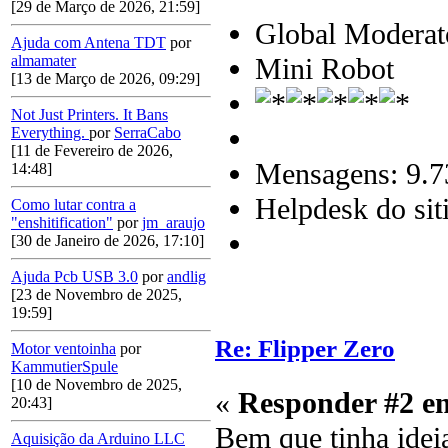
[29 de Março de 2026, 21:59]
Global Moderat
Ajuda com Antena TDT
por
Mini Robot
almamater
[13 de Março de 2026, 09:29]
Not Just Printers. It Bans
Everything.
por
SerraCabo
[11 de Fevereiro de 2026,
Mensagens: 9.7
14:48]
Helpdesk do sit
Como lutar contra a
"enshitification"
por
jm_araujo
[30 de Janeiro de 2026, 17:10]
Ajuda Pcb USB 3.0
por
andlig
[23 de Novembro de 2025,
19:59]
Re: Flipper Zero
Motor ventoinha
por
KammutierSpule
[10 de Novembro de 2025,
«
Responder #2 e
20:43]
Bem que tinha ideia 
Aquisição da Arduino LLC