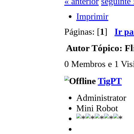
« anterior
seguinte 
Imprimir
Páginas: [
1
]
Ir p
Autor
Tópico: Fl
0 Membros e 1 Visit
TigPT
Administrator
Mini Robot