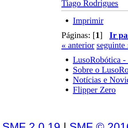
Tiago Rodrigues
Imprimir
Páginas: [
1
]
Ir pa
« anterior
seguinte 
LusoRobótica -
Sobre o LusoRo
Notícias e Novi
Flipper Zero
SMF 2.0.19
|
SMF © 201