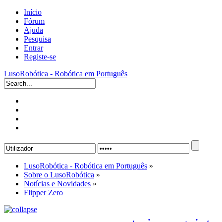
Início
Fórum
Ajuda
Pesquisa
Entrar
Registe-se
LusoRobótica - Robótica em Português
LusoRobótica - Robótica em Português
»
Sobre o LusoRobótica
»
Notícias e Novidades
»
Flipper Zero