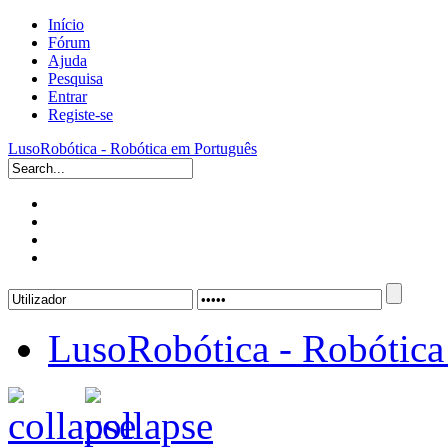
Início
Fórum
Ajuda
Pesquisa
Entrar
Registe-se
LusoRobótica - Robótica em Português
LusoRobótica - Robótica