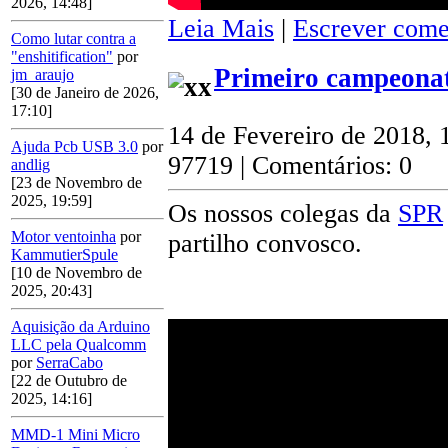
2026, 14:48]
Leia Mais
|
Escrever come
Como lutar contra a
"enshitification"
por
Primeiro campeonat
jm_araujo
[30 de Janeiro de 2026,
17:10]
14 de Fevereiro de 2018, 
Ajuda Pcb USB 3.0
por
97719 | Comentários: 0
andlig
[23 de Novembro de
2025, 19:59]
Os nossos colegas da
SPR
Motor ventoinha
por
partilho convosco.
KammutierSpule
[10 de Novembro de
2025, 20:43]
Aquisição da Arduino
LLC pela Qualcomm
por
SerraCabo
[22 de Outubro de
2025, 14:16]
MMD-1 Mini Micro