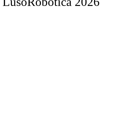
LusoRobótica 2026