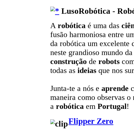
LusoRobótica - Robó
A
robótica
é uma das
ciê
fusão harmoniosa entre u
da robótica um excelente 
neste grandioso mundo da t
construção
de
robots
com
todas as
ideias
que nos sur
Junta-te a nós e
aprende
c
maneira como observas o
a
robótica
em
Portugal
!
Flipper Zero