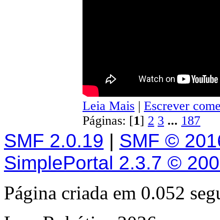
Leia Mais
|
Escrever come
Páginas: [
1
]
2
3
...
187
SMF 2.0.19
|
SMF © 201
SimplePortal 2.3.7 © 20
Página criada em 0.052 se