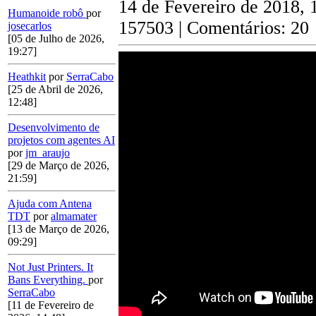
14 de Fevereiro de 2018, 
Humanoide robô
por
157503 | Comentários: 20
josecarlos
[05 de Julho de 2026,
19:27]
Heathkit
por
SerraCabo
[25 de Abril de 2026,
12:48]
Desenvolvimento de
projetos com agentes AI
por
jm_araujo
[29 de Março de 2026,
21:59]
Ajuda com Antena
TDT
por
almamater
[13 de Março de 2026,
09:29]
Not Just Printers. It
Bans Everything.
por
SerraCabo
[11 de Fevereiro de