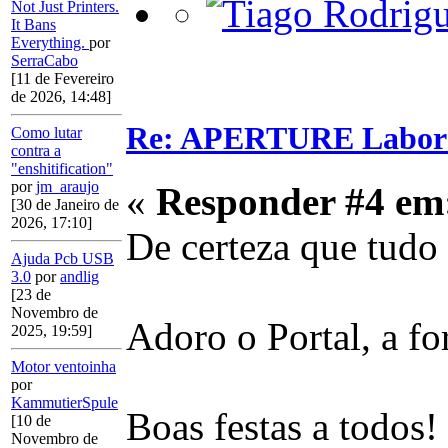
Not Just Printers.
It Bans
Everything.
por
SerraCabo
[11 de Fevereiro
de 2026, 14:48]
Re: APERTURE Labora
Como lutar
contra a
"enshitification"
por
jm_araujo
«
Responder #4 em
[30 de Janeiro de
2026, 17:10]
De certeza que tudo 
Ajuda Pcb USB
3.0
por
andlig
[23 de
Novembro de
Adoro o Portal, a f
2025, 19:59]
Motor ventoinha
por
KammutierSpule
Boas festas a todos!
[10 de
Novembro de