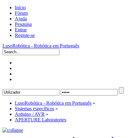
Início
Fórum
Ajuda
Pesquisa
Entrar
Registe-se
LusoRobótica - Robótica em Português
LusoRobótica - Robótica em Português
»
Sistemas específicos
»
Arduino / AVR
»
APERTURE Laboratories