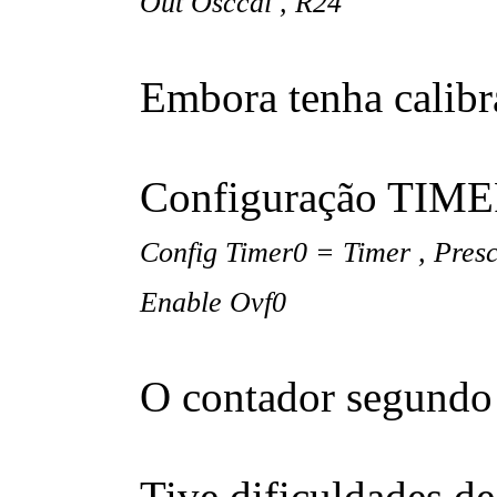
Out Osccal , R24
Embora tenha calibra
Configuração TIME
Config Timer0 = Timer , Presc
Enable Ovf0
O contador segundo 
Tive dificuldades d