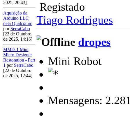
2025, 20:43]
Registado
Aquisição da
Tiago Rodrigues
Arduino LLC
pela Qualcomm
por
SerraCabo
[22 de Outubro
dropes
de 2025, 14:16]
MMD-1 Mini
Micro Designer
Mini Robot
Restoration - Part
1
por
SerraCabo
[22 de Outubro
de 2025, 12:44]
Mensagens: 2.28