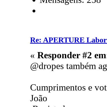
Re: APERTURE Labora
«
Responder #2 em
@dropes também agu
Cumprimentos e voto
João