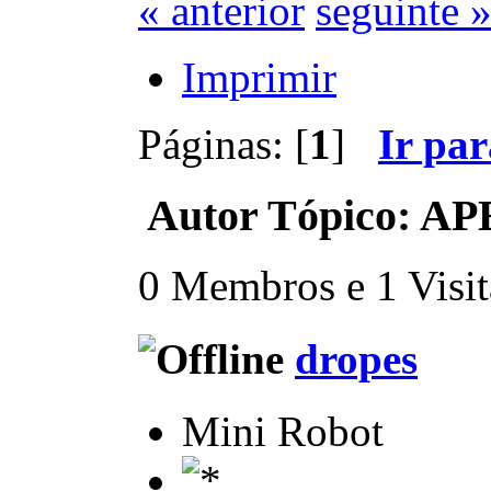
« anterior
seguinte 
Imprimir
Páginas: [
1
]
Ir pa
Autor
Tópico: AP
0 Membros e 1 Visita
dropes
Mini Robot