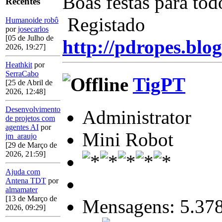
Boas festas para tod
Recentes
Registado
Humanoide robô
por
josecarlos
[05 de Julho de
http://pdropes.blog
2026, 19:27]
Heathkit
por
SerraCabo
TigPT
[25 de Abril de
2026, 12:48]
Desenvolvimento
Administrator
de projetos com
agentes AI
por
Mini Robot
jm_araujo
[29 de Março de
2026, 21:59]
Ajuda com
Antena TDT
por
almamater
[13 de Março de
Mensagens: 5.37
2026, 09:29]