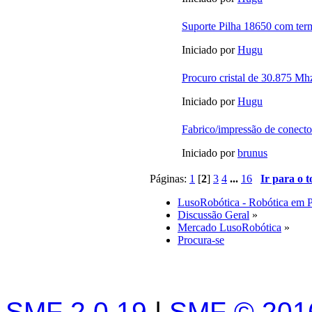
Suporte Pilha 18650 com ter
Iniciado por
Hugu
Procuro cristal de 30.875 Mh
Iniciado por
Hugu
Fabrico/impressão de conec
Iniciado por
brunus
Páginas:
1
[
2
]
3
4
...
16
Ir para o 
LusoRobótica - Robótica em 
Discussão Geral
»
Mercado LusoRobótica
»
Procura-se
SMF 2.0.19
|
SMF © 201