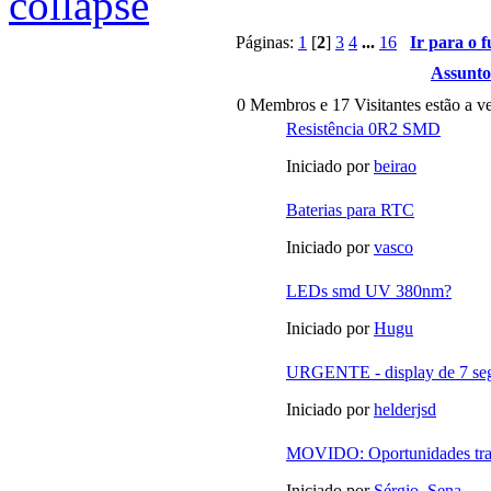
Páginas:
1
[
2
]
3
4
...
16
Ir para o 
Assunto
0 Membros e 17 Visitantes estão a ve
Resistência 0R2 SMD
Iniciado por
beirao
Baterias para RTC
Iniciado por
vasco
LEDs smd UV 380nm?
Iniciado por
Hugu
URGENTE - display de 7 se
Iniciado por
helderjsd
MOVIDO: Oportunidades t
Iniciado por
Sérgio_Sena