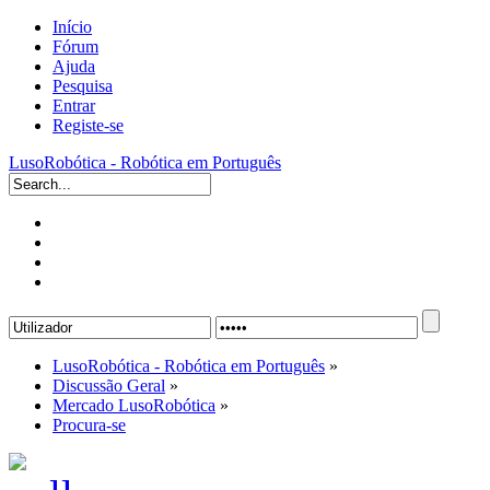
Início
Fórum
Ajuda
Pesquisa
Entrar
Registe-se
LusoRobótica - Robótica em Português
LusoRobótica - Robótica em Português
»
Discussão Geral
»
Mercado LusoRobótica
»
Procura-se