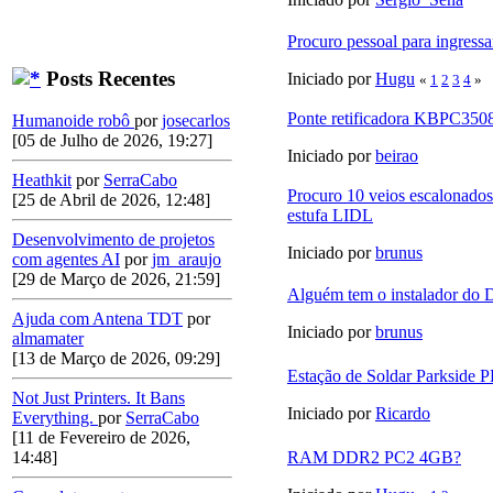
Procuro pessoal para ingressa
Posts Recentes
Iniciado por
Hugu
«
1
2
3
4
»
Ponte retificadora KBPC350
Humanoide robô
por
josecarlos
[05 de Julho de 2026, 19:27]
Iniciado por
beirao
Heathkit
por
SerraCabo
Procuro 10 veios escalonado
[25 de Abril de 2026, 12:48]
estufa LIDL
Desenvolvimento de projetos
Iniciado por
brunus
com agentes AI
por
jm_araujo
[29 de Março de 2026, 21:59]
Alguém tem o instalador do D
Ajuda com Antena TDT
por
Iniciado por
brunus
almamater
[13 de Março de 2026, 09:29]
Estação de Soldar Parkside 
Not Just Printers. It Bans
Iniciado por
Ricardo
Everything.
por
SerraCabo
[11 de Fevereiro de 2026,
RAM DDR2 PC2 4GB?
14:48]