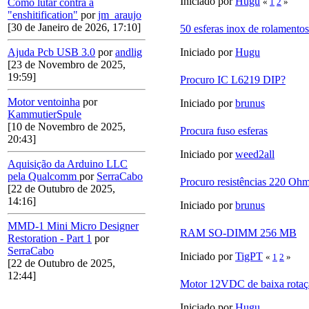
Iniciado por
Hugu
«
1
2
»
Como lutar contra a
"enshitification"
por
jm_araujo
[30 de Janeiro de 2026, 17:10]
50 esferas inox de rolament
Iniciado por
Hugu
Ajuda Pcb USB 3.0
por
andlig
[23 de Novembro de 2025,
19:59]
Procuro IC L6219 DIP?
Motor ventoinha
por
Iniciado por
brunus
KammutierSpule
[10 de Novembro de 2025,
Procura fuso esferas
20:43]
Iniciado por
weed2all
Aquisição da Arduino LLC
pela Qualcomm
por
SerraCabo
Procuro resistências 220 Oh
[22 de Outubro de 2025,
14:16]
Iniciado por
brunus
MMD-1 Mini Micro Designer
RAM SO-DIMM 256 MB
Restoration - Part 1
por
SerraCabo
Iniciado por
TigPT
«
1
2
»
[22 de Outubro de 2025,
12:44]
Motor 12VDC de baixa rotaç
Iniciado por
Hugu