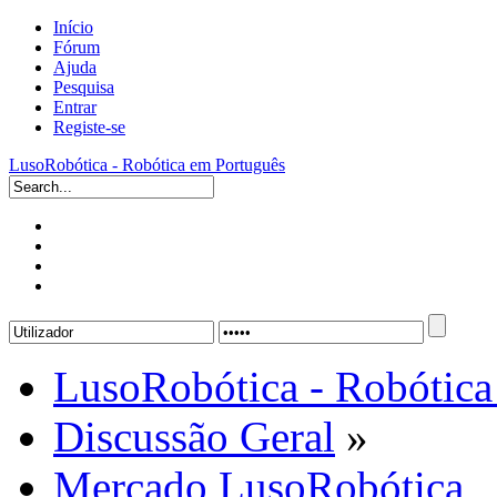
Início
Fórum
Ajuda
Pesquisa
Entrar
Registe-se
LusoRobótica - Robótica em Português
LusoRobótica - Robótica
Discussão Geral
»
Mercado LusoRobótica