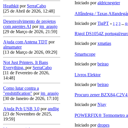
Iniciado por
aldricnegrier
Heathkit
por
SerraCabo
[25 de Abril de 2026, 12:48]
Alfândega / Taxas Alfandegári
Desenvolvimento de projetos
Iniciado por
TigPT
«
1
2
3
...
4
com agentes AI
por
jm_araujo
[29 de Março de 2026, 21:59]
Rigol DS1054Z portugal/eur
Ajuda com Antena TDT
por
Iniciado por
xmatias
almamater
[13 de Março de 2026, 09:29]
Smartscope
Not Just Printers. It Bans
Iniciado por
beirao
Everything.
por
SerraCabo
[11 de Fevereiro de 2026,
Livros Elektor
14:48]
Iniciado por
beirao
Como lutar contra a
"enshitification"
por
jm_araujo
Procuro zener BZX84-C2V4 o
[30 de Janeiro de 2026, 17:10]
Iniciado por
Njay
Ajuda Pcb USB 3.0
por
andlig
[23 de Novembro de 2025,
POWERFIX® Termometro a I
19:59]
Iniciado por
dropes