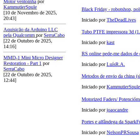
Motor ventoinha
por
KammutierSpule
Black Friday - robotshop, polo
[10 de Novembro de 2025,
20:43]
Iniciado por
TheDeadLives
Aquisição da Arduino LLC
Tubo PTFE impressora 3d (
pela Qualcomm
por
SerraCabo
[22 de Outubro de 2025,
Iniciado por
kast
14:16]
RS online pede-me dados de c
MMD-1 Mini Micro Designer
Restoration - Part 1
por
Iniciado por
LuísR.A.
SerraCabo
[22 de Outubro de 2025,
Metodos de envio da china (s
12:44]
Iniciado por
KammutierSpule
Motorized Faders/ Potencióme
Iniciado por
joaocandre
Portes e alfândega da SparkF
Iniciado por
NelsonPRSousa