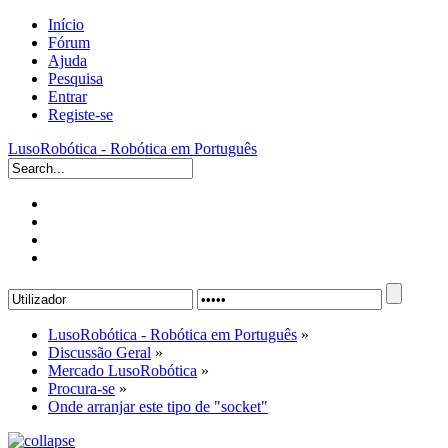
Início
Fórum
Ajuda
Pesquisa
Entrar
Registe-se
LusoRobótica - Robótica em Português
LusoRobótica - Robótica em Português
»
Discussão Geral
»
Mercado LusoRobótica
»
Procura-se
»
Onde arranjar este tipo de "socket"