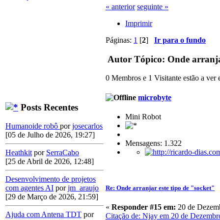
« anterior
seguinte »
Imprimir
Páginas:
1
[
2
]
Ir para o fundo
Autor
Tópico: Onde arranjar
0 Membros e 1 Visitante estão a ver e
microbyte
Posts Recentes
Mini Robot
Humanoide robô
por
josecarlos
[05 de Julho de 2026, 19:27]
Mensagens: 1.322
Heathkit
por
SerraCabo
[25 de Abril de 2026, 12:48]
Desenvolvimento de projetos
com agentes AI
por
jm_araujo
Re: Onde arranjar este tipo de "socket"
[29 de Março de 2026, 21:59]
«
Responder #15 em:
20 de Dezemb
Ajuda com Antena TDT
por
Citação de: Njay em 20 de Dezembr