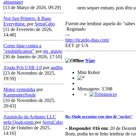
almamater
[13 de Março de 2026, 09:29]
nem sequer entram, pois têm 
Not Just Printers. It Bans
Fizeste-me lembrar aquela do "sabe
Everything.
por
SerraCabo
Registado
[11 de Fevereiro de 2026,
---
14:48]
http://ricardo-dias.com/
EET @ UA
Como lutar contra a
"enshitification"
por
jm_araujo
[30 de Janeiro de 2026, 17:10]
Njay
Ajuda Pcb USB 3.0
por
andlig
Mini Robot
[23 de Novembro de 2025,
19:59]
Mensagens: 3.598
Motor ventoinha
por
KammutierSpule
[10 de Novembro de 2025,
20:43]
Re: Onde arranjar este tipo de "socket"
Aquisição da Arduino LLC
pela Qualcomm
por
SerraCabo
[22 de Outubro de 2025,
«
Responder #16 em:
20 de Dezemb
14:16]
Bom, podia ter-te feito lembrar de co