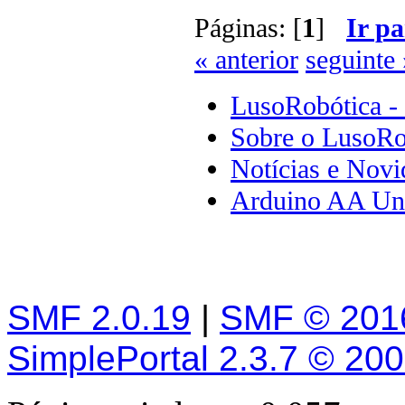
Páginas: [
1
]
Ir pa
« anterior
seguinte 
LusoRobótica -
Sobre o LusoRo
Notícias e Novi
Arduino AA Und
SMF 2.0.19
|
SMF © 201
SimplePortal 2.3.7 © 20