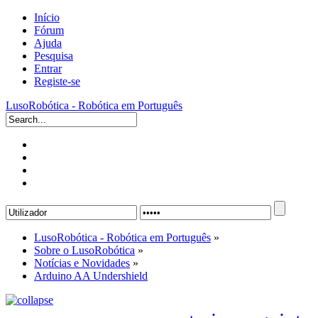
Início
Fórum
Ajuda
Pesquisa
Entrar
Registe-se
LusoRobótica - Robótica em Português
LusoRobótica - Robótica em Português
»
Sobre o LusoRobótica
»
Notícias e Novidades
»
Arduino AA Undershield