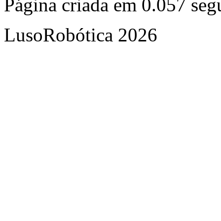
Página criada em 0.057 se
LusoRobótica 2026