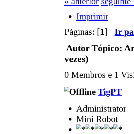
« anterior
seguinte 
Imprimir
Páginas: [
1
]
Ir p
Autor
Tópico: Ar
vezes)
0 Membros e 1 Visit
TigPT
Administrator
Mini Robot