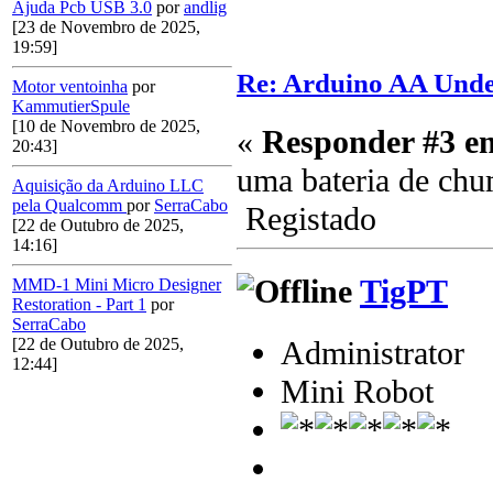
Ajuda Pcb USB 3.0
por
andlig
[23 de Novembro de 2025,
19:59]
Re: Arduino AA Unde
Motor ventoinha
por
KammutierSpule
[10 de Novembro de 2025,
«
Responder #3 e
20:43]
uma bateria de chu
Aquisição da Arduino LLC
pela Qualcomm
por
SerraCabo
Registado
[22 de Outubro de 2025,
14:16]
TigPT
MMD-1 Mini Micro Designer
Restoration - Part 1
por
SerraCabo
[22 de Outubro de 2025,
Administrator
12:44]
Mini Robot