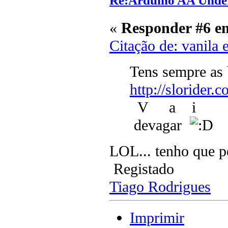
Re:Arduino AA Under
«
Responder #6 e
Citação de: vanila
Tens sempre as 
http://slorider
V a i a
devagar
LOL... tenho que p
Registado
Tiago Rodrigues
Imprimir