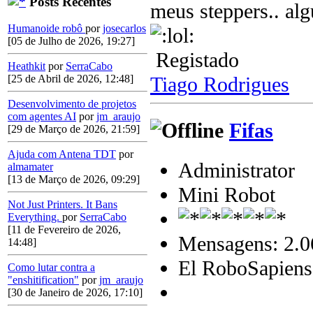
Posts Recentes
meus steppers.. a
Humanoide robô
por
josecarlos
[05 de Julho de 2026, 19:27]
Registado
Heathkit
por
SerraCabo
Tiago Rodrigues
[25 de Abril de 2026, 12:48]
Desenvolvimento de projetos
com agentes AI
por
jm_araujo
Fifas
[29 de Março de 2026, 21:59]
Ajuda com Antena TDT
por
Administrator
almamater
[13 de Março de 2026, 09:29]
Mini Robot
Not Just Printers. It Bans
Everything.
por
SerraCabo
[11 de Fevereiro de 2026,
Mensagens: 2.0
14:48]
El RoboSapiens
Como lutar contra a
"enshitification"
por
jm_araujo
[30 de Janeiro de 2026, 17:10]